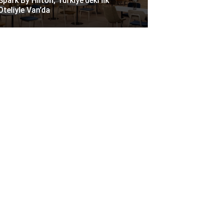
Spark By Hilton, Türkiye’deki Ilk
Oteliyle Van’da