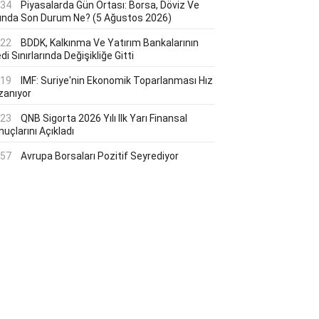
:34
Piyasalarda Gün Ortası: Borsa, Döviz Ve
tında Son Durum Ne? (5 Ağustos 2026)
:22
BDDK, Kalkınma Ve Yatırım Bankalarının
di Sınırlarında Değişikliğe Gitti
:19
IMF: Suriye'nin Ekonomik Toparlanması Hız
zanıyor
:23
QNB Sigorta 2026 Yılı Ilk Yarı Finansal
uçlarını Açıkladı
:57
Avrupa Borsaları Pozitif Seyrediyor