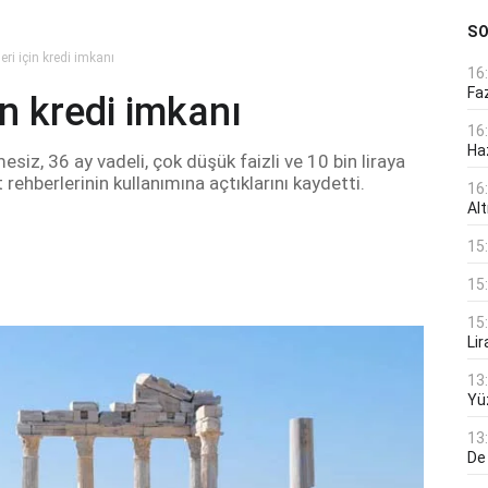
S
eri için kredi imkanı
16
Faz
in kredi imkanı
16
Ha
siz, 36 ay vadeli, çok düşük faizli ve 10 bin liraya
t rehberlerinin kullanımına açtıklarını kaydetti.
16
Alt
15
15
15
Lir
13
Yü
13
De