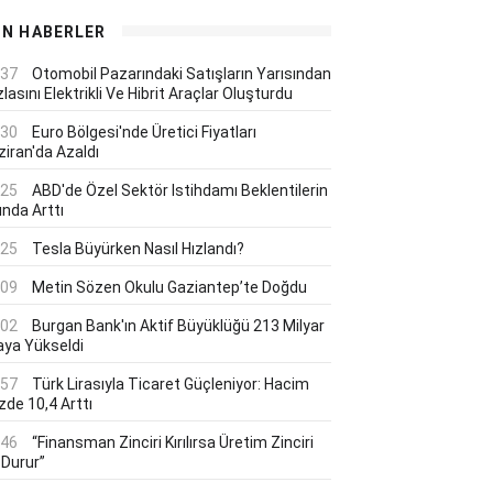
ON HABERLER
:37
Otomobil Pazarındaki Satışların Yarısından
lasını Elektrikli Ve Hibrit Araçlar Oluşturdu
:30
Euro Bölgesi'nde Üretici Fiyatları
ziran'da Azaldı
:25
ABD'de Özel Sektör Istihdamı Beklentilerin
ında Arttı
:25
Tesla Büyürken Nasıl Hızlandı?
:09
Metin Sözen Okulu Gaziantep’te Doğdu
:02
Burgan Bank'ın Aktif Büyüklüğü 213 Milyar
aya Yükseldi
:57
Türk Lirasıyla Ticaret Güçleniyor: Hacim
zde 10,4 Arttı
:46
“Finansman Zinciri Kırılırsa Üretim Zinciri
 Durur”