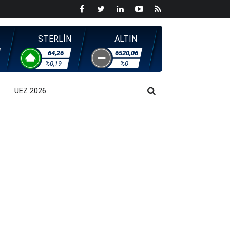
STERLİN
ALTIN
64,26
6520,06
%0,19
%0
UEZ 2026