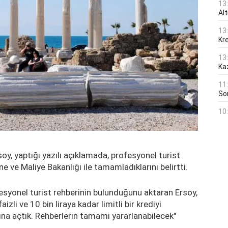
13
Al
13
Kre
13
Ka
11
Son
10
y, yaptığı yazılı açıklamada, profesyonel turist
ne ve Maliye Bakanlığı ile tamamladıklarını belirtti.
fesyonel turist rehberinin bulunduğunu aktaran Ersoy,
zli ve 10 bin liraya kadar limitli bir krediyi
mına açtık. Rehberlerin tamamı yararlanabilecek"