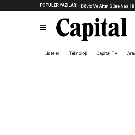
POPÜLER YAZILAR:
Döviz Ve Altın Güne Nasıl 
Avrupa'da Yatırım Yapmak I
Küresel Piyasalarda Fed'e I
Satış Baskısı Hakim
Fed Faiz Oranını Sabit Tutt
Piyasalarda Gün Ortası: B
Listeler
Teknoloji
Capital TV
Ara