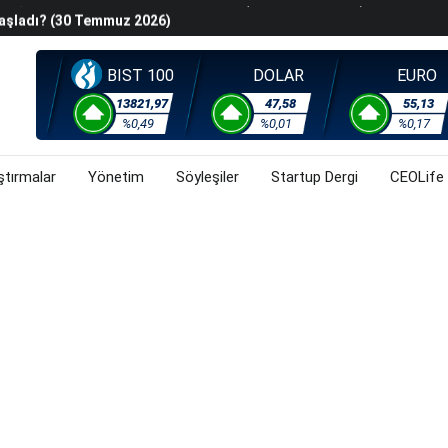
Başladı? (30 Temmuz 2026)
steyenlere Yeni Alternatif: Fransa
lişkin Belirsizlikler Ve Jeopolitik Gerilimlerden Kaynaklı
BIST 100
DOLAR
EURO
u
13821,97
47,58
55,13
%0,49
%0,01
%0,17
orsa, Döviz Ve Altında Son Durum Ne? (30 Temmuz 2026)
ştırmalar
Yönetim
Söyleşiler
Startup Dergi
CEOLife