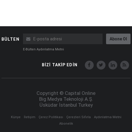
Abone Ol
BÜLTEN
E-Bülten Aydınlatma Metni
BİZİ TAKİP EDİN
Copyright © Capital Online
Big Medya Teknoloji A.Ş.
Üsküdar İstanbul Turkey
Künye
İletişim
Çerez Politikası
Çerezleri Sıfırla
Aydınlatma Metni
Abonelik