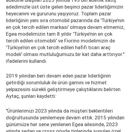
adedine ulaşılan 2023 yılında 193 bin adetlik satış
adedimizle üst üste gelen beşinci pazar liderliğimizin
heyecanını ve gururunu yaşıyoruz. Toplam pazar
liderliğinin yanı sıra otomobil pazarında da 'Türkiye’nin
en çok tercih edilen markası' olmaya devam etmemiz,
Egea modelimizin tam 8 yıldır 'Türkiye’nin en çok
tercih edilen otomobili' ve Fiorino modelimizin de
'Türkiye’nin en çok tercih edilen hafifi ticari araç
modeli' olması mutluluğumuzu bir kat daha arttırıyor."
ifadelerini kullandı.
2019 yılından beri devam eden pazar liderliğinin
getirdiği sorumluluk ile ürün gamını ve hizmet
yelpazesini sürekli geliştirmeye çalıştıklarını belirten
Aytaç, şunları kaydetti:
"Ürünlerimizi 2023 yılında da müşteri beklentileri
doğrultusunda yenilemeye devam ettik. 2015 yılından
günümüze her sene yenilenen Egea ailesinde, 2023
yılında sedan ve cross gövde tiplerinde sunulan özel