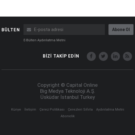
Abone Ol
BÜLTEN
E-Bülten Aydınlatma Metni
BİZİ TAKİP EDİN
Copyright © Capital Online
Big Medya Teknoloji A.Ş.
Üsküdar İstanbul Turkey
Künye
İletişim
Çerez Politikası
Çerezleri Sıfırla
Aydınlatma Metni
Abonelik