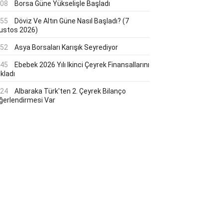
:08
Borsa Güne Yükselişle Başladı
:55
Döviz Ve Altın Güne Nasıl Başladı? (7
ustos 2026)
:52
Asya Borsaları Karışık Seyrediyor
:45
Ebebek 2026 Yılı Ikinci Çeyrek Finansallarını
kladı
:24
Albaraka Türk'ten 2. Çeyrek Bilanço
ğerlendirmesi Var