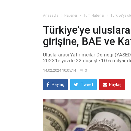
Anasayfa
Haberler
Tüm Haberler
Türkiye'ye ul
Türkiye'ye uluslar
girişine, BAE ve Ka
Uluslararası Yatırımcılar Derneği (YASED)
2023'te yüzde 22 düşüşle 10.6 milyar do
14.02.2024 10:05:14
0
Paylaş
Tweet
Paylaş