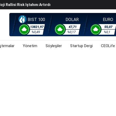
i Rallisi Risk Iştahını Artırdı
orsa, Döviz Ve Altında Son Durum Ne? (31 Temmuz 2026)
BIST 100
DOLAR
EURO
13821,97
47,71
55,07
%0,49
%0,17
%0,1
ştırmalar
Yönetim
Söyleşiler
Startup Dergi
CEOLife