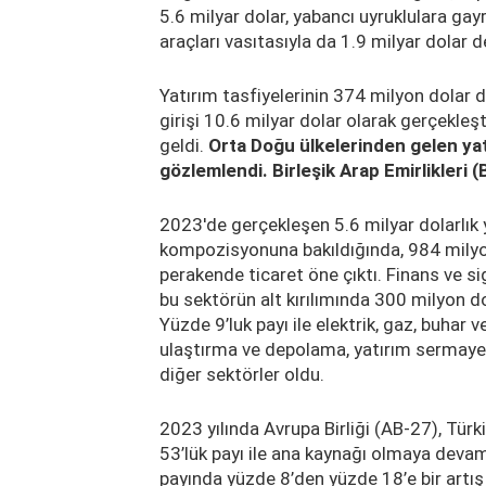
5.6 milyar dolar, yabancı uyruklulara gay
araçları vasıtasıyla da 1.9 milyar dolar d
Yatırım tasfiyelerinin 374 milyon dolar
girişi 10.6 milyar dolar olarak gerçekleş
geldi.
Orta Doğu ülkelerinden gelen yat
gözlemlendi. Birleşik Arap Emirlikleri 
2023'de gerçekleşen 5.6 milyar dolarlık 
kompozisyonuna bakıldığında, 984 milyon 
perakende ticaret öne çıktı. Finans ve si
bu sektörün alt kırılımında 300 milyon do
Yüzde 9’luk payı ile elektrik, gaz, buhar v
ulaştırma ve depolama, yatırım sermayesi
diğer sektörler oldu.
2023 yılında Avrupa Birliği (AB-27), Türk
53’lük payı ile ana kaynağı olmaya devam
payında yüzde 8’den yüzde 18’e bir artış 