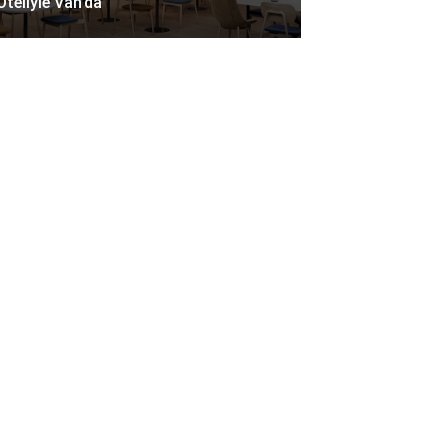
Oteliyle Van’da