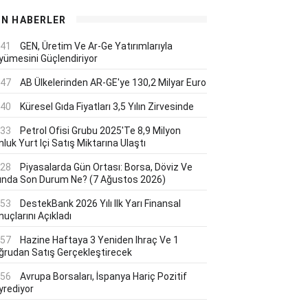
ON HABERLER
:41
GEN, Üretim Ve Ar-Ge Yatırımlarıyla
yümesini Güçlendiriyor
:47
AB Ülkelerinden AR-GE'ye 130,2 Milyar Euro
:40
Küresel Gıda Fiyatları 3,5 Yılın Zirvesinde
:33
Petrol Ofisi Grubu 2025'te 8,9 Milyon
luk Yurt Içi Satış Miktarına Ulaştı
:28
Piyasalarda Gün Ortası: Borsa, Döviz Ve
tında Son Durum Ne? (7 Ağustos 2026)
:53
DestekBank 2026 Yılı Ilk Yarı Finansal
uçlarını Açıkladı
:57
Hazine Haftaya 3 Yeniden Ihraç Ve 1
ğrudan Satış Gerçekleştirecek
:56
Avrupa Borsaları, İspanya Hariç Pozitif
yrediyor