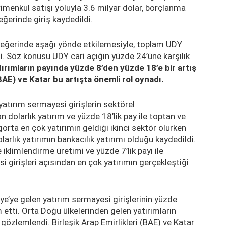
rimenkul satışı yoluyla 3.6 milyar dolar, borçlanma
eğerinde giriş kaydedildi.
 değerinde aşağı yönde etkilemesiyle, toplam UDY
ti. Söz konusu UDY cari açığın yüzde 24’üne karşılık
ırımların payında yüzde 8’den yüzde 18’e bir artış
(BAE) ve Katar bu artışta önemli rol oynadı.
yatırım sermayesi girişlerin sektörel
dolarlık yatırım ve yüzde 18’lik pay ile toptan ve
gorta en çok yatırımın geldiği ikinci sektör olurken
larlık yatırımın bankacılık yatırımı olduğu kaydedildi.
e iklimlendirme üretimi ve yüzde 7’lik payı ile
 girişleri açısından en çok yatırımın gerçekleştiği
iye’ye gelen yatırım sermayesi girişlerinin yüzde
 etti. Orta Doğu ülkelerinden gelen yatırımların
gözlemlendi. Birleşik Arap Emirlikleri (BAE) ve Katar