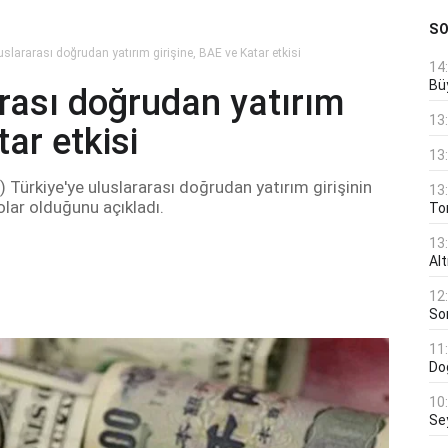
S
uslararası doğrudan yatırım girişine, BAE ve Katar etkisi
14
Bü
arası doğrudan yatırım
13
tar etkisi
13
 Türkiye'ye uluslararası doğrudan yatırım girişinin
13
lar olduğunu açıkladı.
Ton
13
Al
12
Son
11
Do
10
Se