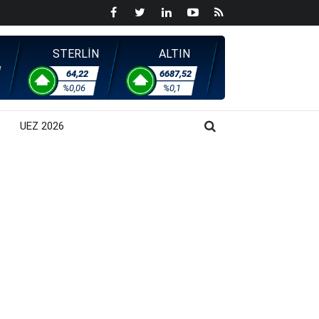
STERLİN
ALTIN
64,22
6687,52
%0,06
%0,1
UEZ 2026