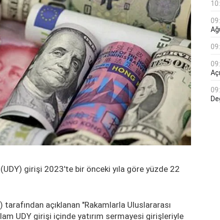
10
09
Ağ
09
09
Açı
09
De
(UDY) girişi 2023'te bir önceki yıla göre yüzde 22
) tarafından açıklanan "Rakamlarla Uluslararası
am UDY girişi içinde yatırım sermayesi girişleriyle