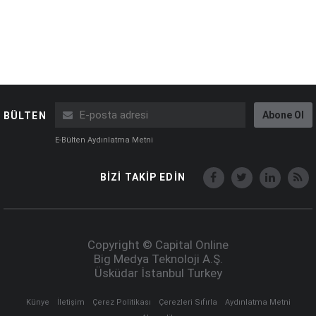
Abone Ol
BÜLTEN
E-Bülten Aydınlatma Metni
BİZİ TAKİP EDİN
Copyright © Capital Online
Big Medya Teknoloji A.Ş.
Üsküdar İstanbul Turkey
Künye
İletişim
Çerez Politikası
Çerezleri Sıfırla
Aydınlatma Metni