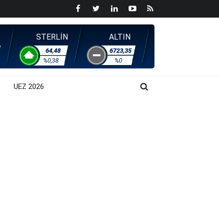
STERLİN
ALTIN
64,48
6723,35
%0,38
%0
UEZ 2026