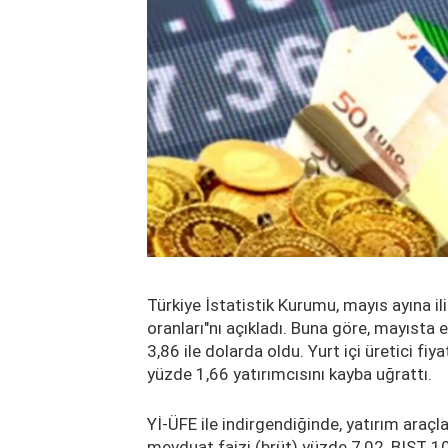
Türkiye İstatistik Kurumu, mayıs ayına iliş
oranları"nı açıkladı. Buna göre, mayısta 
3,86 ile dolarda oldu. Yurt içi üretici fiy
yüzde 1,66 yatırımcısını kayba uğrattı.
Yİ-ÜFE ile indirgendiğinde, yatırım araçl
mevduat faizi (brüt) yüzde 7,02, BIST 1