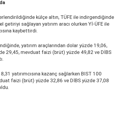
"da
ğerlendirildiğinde külçe altın, TÜFE ile indirgendiğinde
l getiriyi sağlayan yatırım aracı olurken Yİ-ÜFE ile
ısına kaybettirdi.
endiğinde, yatırım araçlarından dolar yüzde 19,06,
e 29,45, mevduat faizi (brüt) yüzde 49,82 ve DİBS
ı.
e 8,31 yatırımcısına kazanç sağlarken BIST 100
duat faizi (brüt) yüzde 32,86 ve DİBS yüzde 37,08
oldu.