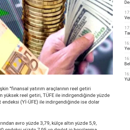
De
17
Ver
17
Tar
16
Ye
16
Bek
16
Yü
kin "finansal yatırım araçlarının reel getiri
en yüksek reel getiri, TÜFE ile indirgendiğinde yüzde
at endeksi (Yİ-ÜFE) ile indirgendiğinde ise dolar
arından avro yüzde 3,79, külçe altın yüzde 5,9,
00 endeksi yüzde 7,95 ve devlet iç borçlanma