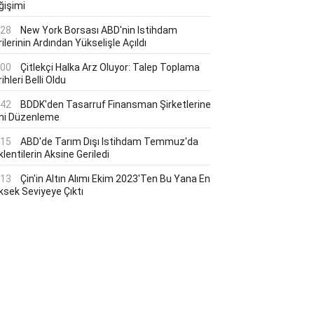
ğişimi
:28
New York Borsası ABD'nin Istihdam
ilerinin Ardından Yükselişle Açıldı
:00
Çitlekçi Halka Arz Oluyor: Talep Toplama
ihleri Belli Oldu
:42
BDDK'den Tasarruf Finansman Şirketlerine
ni Düzenleme
:15
ABD'de Tarım Dışı Istihdam Temmuz'da
lentilerin Aksine Geriledi
:13
Çin'in Altın Alımı Ekim 2023'ten Bu Yana En
ksek Seviyeye Çıktı