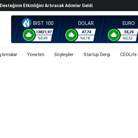
steğinin Etkinliğini Artıracak Adımlar Geldi
arısında 119,5 Milyar Liralık Sukuk Ihraç Etti
ek Hafta Gözler ABD'de Açıklanacak Tarım Dışı Istihdam
BIST 100
DOLAR
EURO
evel Üst Yönetim Yapılanmasına Geçti
13821,97
47,74
55,25
%0,49
%0,18
%0,32
ahnesine Dönüşüyor
ştırmalar
Yönetim
Söyleşiler
Startup Dergi
CEOLife