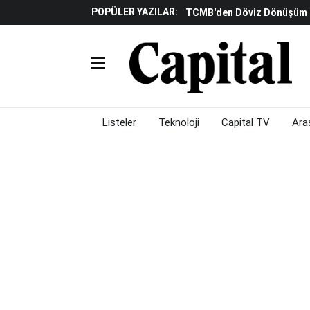
POPÜLER YAZILAR:
TCMB'den Döviz Dönüşüm De
Katılım Bankaları Yılın Ilk Y
Küresel Piyasalarda Gelec
Verisine Çevrildi
Altınay Savunma Grubu C-L
Çalışma Alanları Konser S
Listeler
Teknoloji
Capital TV
Ara