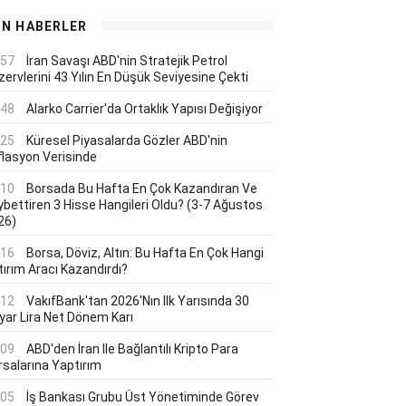
ON HABERLER
:57
İran Savaşı ABD'nin Stratejik Petrol
ervlerini 43 Yılın En Düşük Seviyesine Çekti
:48
Alarko Carrier'da Ortaklık Yapısı Değişiyor
:25
Küresel Piyasalarda Gözler ABD'nin
flasyon Verisinde
:10
Borsada Bu Hafta En Çok Kazandıran Ve
ybettiren 3 Hisse Hangileri Oldu? (3-7 Ağustos
26)
:16
Borsa, Döviz, Altın: Bu Hafta En Çok Hangi
tırım Aracı Kazandırdı?
:12
VakıfBank'tan 2026'nın Ilk Yarısında 30
lyar Lira Net Dönem Karı
:09
ABD'den İran Ile Bağlantılı Kripto Para
rsalarına Yaptırım
:05
İş Bankası Grubu Üst Yönetiminde Görev