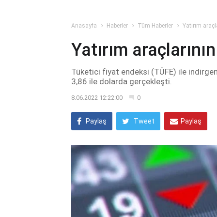
Anasayfa
Haberler
Tüm Haberler
Yatırım araçl
Yatırım araçlarının
Tüketici fiyat endeksi (TÜFE) ile indirge
3,86 ile dolarda gerçekleşti.
8.06.2022 12:22:00
0
Paylaş
Tweet
Paylaş