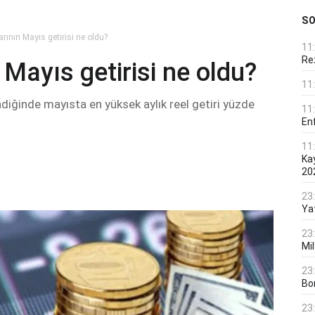
S
arının Mayıs getirisi ne oldu?
11
Rez
 Mayıs getirisi ne oldu?
11
ndiğinde mayısta en yüksek aylık reel getiri yüzde
11
En
11
Ka
20
23
Ya
23
Mi
23
Bo
23