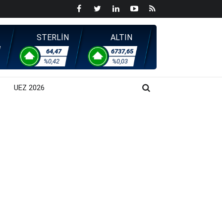
STERLİN
ALTIN
64,47
6737,65
%0,42
%0,03
UEZ 2026