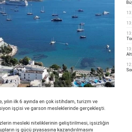
Bü
13
13
13
Ton
13
Al
12
Son
, yılın ilk 6 ayında en çok istihdam, turizm ve
ksiyon işçisi ve garson mesleklerinde gerçekleşti.
erin mesleki niteliklerinin geliştirilmesi, işsizliğin
rupların iş gücü piyasasına kazandırılmasını