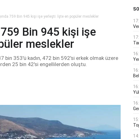
S
 ayında 759 Bin 945 kişi işe yerleşti: İşte en popüler meslekler
17
Ver
a 759 Bin 945 kişi işe
17
opüler meslekler
Tar
16
 287 bin 353'ü kadın, 472 bin 592'si erkek olmak üzere
Ye
lerden 25 bin 42'si engellilerden oluştu.
16
Bek
16
Yü
16
Ge
15
To
14