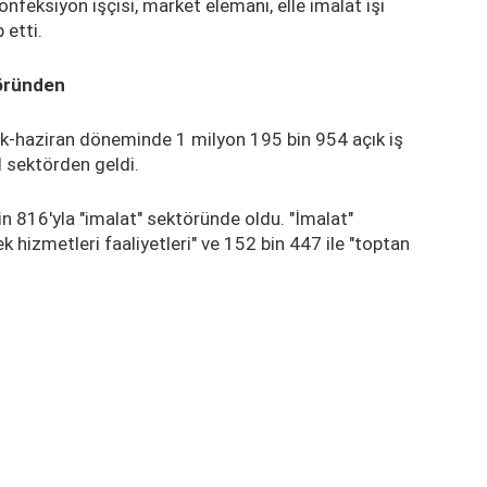
onfeksiyon işçisi, market elemanı, elle imalat işi
 etti.
töründen
ak-haziran döneminde 1 milyon 195 bin 954 açık iş
el sektörden geldi.
bin 816'yla "imalat" sektöründe oldu. "İmalat"
k hizmetleri faaliyetleri" ve 152 bin 447 ile "toptan