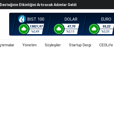
steğinin Etkinliğini Artıracak Adımlar Geldi
arısında 119,5 Milyar Liralık Sukuk Ihraç Etti
ek Hafta Gözler ABD'de Açıklanacak Tarım Dışı Istihdam
BIST 100
DOLAR
EURO
evel Üst Yönetim Yapılanmasına Geçti
13821,97
47,70
55,22
%0,49
%0,15
%0,35
ahnesine Dönüşüyor
ştırmalar
Yönetim
Söyleşiler
Startup Dergi
CEOLife