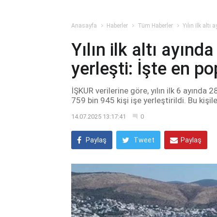
Anasayfa
Haberler
Tüm Haberler
Yılın ilk altı
Yılın ilk altı ayınd
yerleşti: İşte en p
İŞKUR verilerine göre, yılın ilk 6 ayında
759 bin 945 kişi işe yerleştirildi. Bu kişi
14.07.2025 13:17:41
0
Paylaş
Tweet
Paylaş