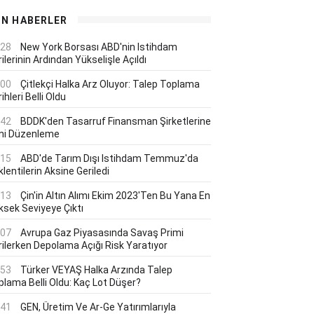
ON HABERLER
:28
New York Borsası ABD'nin Istihdam
ilerinin Ardından Yükselişle Açıldı
:00
Çitlekçi Halka Arz Oluyor: Talep Toplama
ihleri Belli Oldu
:42
BDDK'den Tasarruf Finansman Şirketlerine
ni Düzenleme
:15
ABD'de Tarım Dışı Istihdam Temmuz'da
lentilerin Aksine Geriledi
:13
Çin'in Altın Alımı Ekim 2023'ten Bu Yana En
ksek Seviyeye Çıktı
:07
Avrupa Gaz Piyasasında Savaş Primi
rilerken Depolama Açığı Risk Yaratıyor
:53
Türker VEYAŞ Halka Arzında Talep
plama Belli Oldu: Kaç Lot Düşer?
:41
GEN, Üretim Ve Ar-Ge Yatırımlarıyla