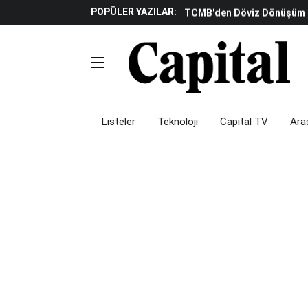
POPÜLER YAZILAR:
TCMB'den Döviz Dönüşüm De
Katılım Bankaları Yılın Ilk Y
Küresel Piyasalarda Gelec
Verisine Çevrildi
Altınay Savunma Grubu C-L
Çalışma Alanları Konser S
Listeler
Teknoloji
Capital TV
Ara