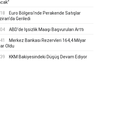
acak”
:18
Euro Bölgesi'nde Perakende Satışlar
iran'da Geriledi
:04
ABD'de Işsizlik Maaşı Başvuruları Arttı
:41
Merkez Bankası Rezervleri 164,4 Milyar
lar Oldu
:39
KKM Bakiyesindeki Düşüş Devam Ediyor