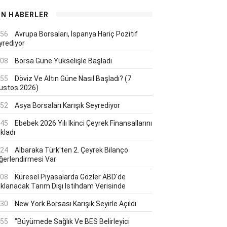
ON HABERLER
:56
Avrupa Borsaları, İspanya Hariç Pozitif
yrediyor
:08
Borsa Güne Yükselişle Başladı
:55
Döviz Ve Altın Güne Nasıl Başladı? (7
ustos 2026)
:52
Asya Borsaları Karışık Seyrediyor
:45
Ebebek 2026 Yılı Ikinci Çeyrek Finansallarını
kladı
:24
Albaraka Türk'ten 2. Çeyrek Bilanço
ğerlendirmesi Var
:08
Küresel Piyasalarda Gözler ABD'de
ıklanacak Tarım Dışı Istihdam Verisinde
:30
New York Borsası Karışık Seyirle Açıldı
:55
"Büyümede Sağlık Ve BES Belirleyici