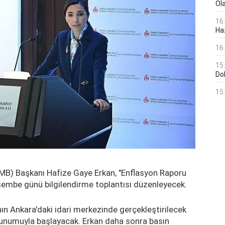
Ol
16
Haz
16
15
Do
15
B) Başkanı Hafize Gaye Erkan, "Enflasyon Raporu
şembe günü bilgilendirme toplantısı düzenleyecek.
n Ankara'daki idari merkezinde gerçekleştirilecek
sunumuyla başlayacak. Erkan daha sonra basın