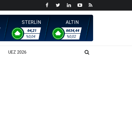
STERLİN
ALTIN
64,21
6634,44
%0,04
%0,02
UEZ 2026