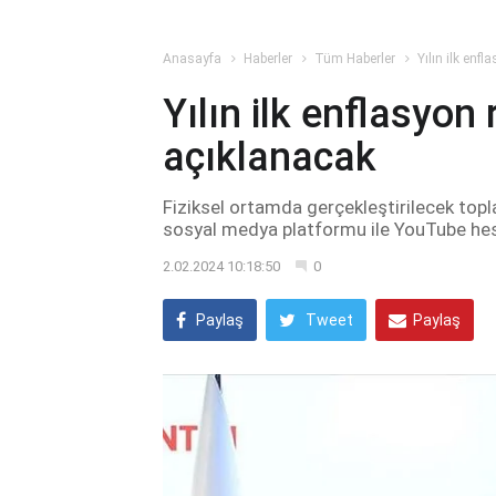
Anasayfa
Haberler
Tüm Haberler
Yılın ilk enf
Yılın ilk enflasyon
açıklanacak
Fiziksel ortamda gerçekleştirilecek topla
sosyal medya platformu ile YouTube hes
2.02.2024 10:18:50
0
Paylaş
Tweet
Paylaş