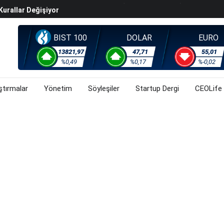
Kurallar Değişiyor
ralma Sürüyor
Başladı? (31 Temmuz 2026)
BIST 100
DOLAR
EURO
i Rallisi Risk Iştahını Artırdı
13821,97
47,71
55,01
orsa, Döviz Ve Altında Son Durum Ne? (31 Temmuz 2026)
%0,49
%0,17
%-0,02
ştırmalar
Yönetim
Söyleşiler
Startup Dergi
CEOLife