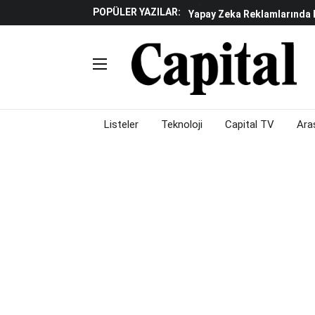
POPÜLER YAZILAR:
Yapay Zeka Reklamlarında 
Beyaz Eşya Sektöründe Da
Döviz Ve Altın Güne Nasıl 
Küresel Piyasalarda Teknoloj
Piyasalarda Gün Ortası: B
Listeler
Teknoloji
Capital TV
Ara