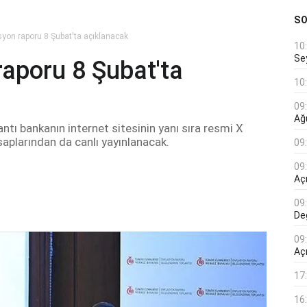
S
lasyon raporu 8 Şubat'ta açıklanacak
10
Se
 raporu 8 Şubat'ta
10
09
Ağ
ntı bankanın internet sitesinin yanı sıra resmi X
aplarından da canlı yayınlanacak.
09
09
Açı
09
De
09
Aç
17
16