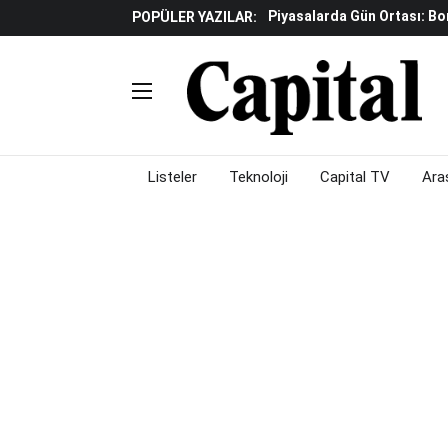
İş Dünyasının Acı Kaybı: Or
POPÜLER YAZILAR:
Döviz Ve Altın Güne Nasıl 
Avrupa'da Yatırım Yapmak I
Küresel Piyasalarda Fed'e I
Satış Baskısı Hakim
Piyasalarda Gün Ortası: B
Listeler
Teknoloji
Capital TV
Ara