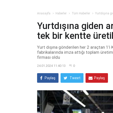
Anasayfa
Haberler
Tüm Haberler
Yurtdışına gi
Yurtdışına giden a
tek bir kentte üreti
Yurt dışına gönderilen her 2 araçtan 1'i 
fabrikalarında imza attığı toplam üretim
firması oldu
24.01.2024 11:40:13
0
Paylaş
Tweet
Paylaş