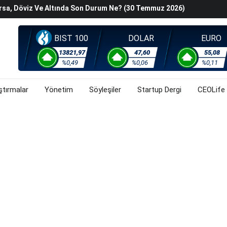
han Z. Diren Hayatını Kaybetti
Başladı? (30 Temmuz 2026)
steyenlere Yeni Alternatif: Fransa
BIST 100
DOLAR
EURO
lişkin Belirsizlikler Ve Jeopolitik Gerilimlerden Kaynaklı
13821,97
47,60
55,08
orsa, Döviz Ve Altında Son Durum Ne? (30 Temmuz 2026)
%0,49
%0,06
%0,11
ştırmalar
Yönetim
Söyleşiler
Startup Dergi
CEOLife