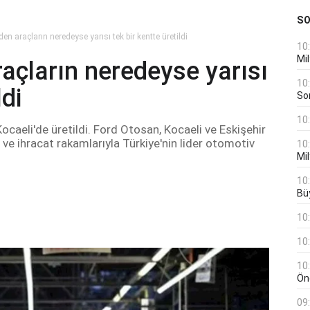
S
den araçların neredeyse yarısı tek bir kentte üretildi
10
Mil
raçların neredeyse yarısı
10
ldi
Son
10
Kocaeli'de üretildi. Ford Otosan, Kocaeli ve Eskişehir
 ve ihracat rakamlarıyla Türkiye'nin lider otomotiv
10
Mil
10
Bü
10
10
10
Öne
09