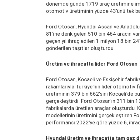
dönemde günde 1719 araç üretimine imza
otomotiv üretiminin yüzde 43'ünü tek ba
Ford Otosan, Hyundai Assan ve Anadolu I
81'ine denk gelen 510 bin 464 aracın varı
geçen yıl ihraç edilen 1 milyon 18 bin 247
gönderilen taşıtlar oluşturdu.
Üretim ve ihracatta lider Ford Otosan
Ford Otosan, Kocaeli ve Eskişehir fabrik
rakamlarıyla Türkiye'nin lider otomotiv f
üretiminin 379 bin 662'sini Kocaeli'de b
gerçekleştirdi. Ford Otosan'ın 311 bin 1
fabrikalarda üretilen araçlar oluşturdu. 
modellerinin üretimini gerçekleştiren F
performansı 2022'ye göre yüzde 6, ihraca
Hyundai üretim ve ihracatta tam gaz 