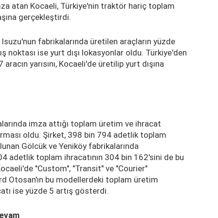
 atan Kocaeli, Türkiye'nin traktör hariç toplam
şına gerçekleştirdi.
suzu'nun fabrikalarında üretilen araçların yüzde
ş noktası ise yurt dışı lokasyonlar oldu. Türkiye'den
 aracın yarısını, Kocaeli'de üretilip yurt dışına
alarında imza attığı toplam üretim ve ihracat
irması oldu. Şirket, 398 bin 794 adetlik toplam
ulunan Gölcük ve Yeniköy fabrikalarında
04 adetlik toplam ihracatının 304 bin 162'sini de bu
Kocaeli'de "Custom", "Transit" ve "Courier"
ord Otosan'ın bu modellerdeki toplam üretim
tı ise yüzde 5 artış gösterdi.
devam