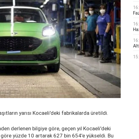
16
Faz
16
Ha
16
Alt
15
aşıtların yarısı Kocaeli'deki fabrikalarda üretildi.
den derlenen bilgiye göre, geçen yıl Kocaeli'deki
e göre yüzde 10 artarak 627 bin 654'e yükseldi. Bu