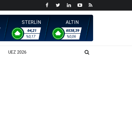
STERLİN
ALTIN
64,21
6538,39
%0,17
%0,06
UEZ 2026