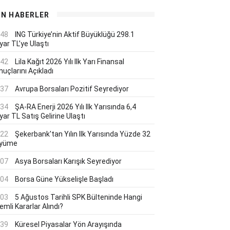
ON HABERLER
:48
ING Türkiye’nin Aktif Büyüklüğü 298.1
yar TL’ye Ulaştı
:42
Lila Kağıt 2026 Yılı Ilk Yarı Finansal
uçlarını Açıkladı
:37
Avrupa Borsaları Pozitif Seyrediyor
:34
ŞA-RA Enerji 2026 Yılı Ilk Yarısında 6,4
yar TL Satış Gelirine Ulaştı
:22
Şekerbank'tan Yılın Ilk Yarısında Yüzde 32
yüme
:07
Asya Borsaları Karışık Seyrediyor
:04
Borsa Güne Yükselişle Başladı
:03
5 Ağustos Tarihli SPK Bülteninde Hangi
mli Kararlar Alındı?
:39
Küresel Piyasalar Yön Arayışında