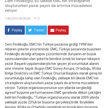
Cem Fındıkoğlu, 60 ülkede EMC’nin stratejilerini
oluştururken pazar payını da artırma mücadelesi
veriyor.
1.06.2010 00:00:00
0
Paylaş
Tweet
Paylaş
Cem Fındıkoğlu, EMC’nin Türkiye pazarına girdiği 1998’den
itibaren şirketin yönetiminde. EMC, Türkiye pazarında büyürken
Fındıkoğlu da bilgi altyapısı çözümlerinde dünyanın en büyük
oyuncularından olan şirkette kendine örnek bir kariyer hikayesi
yazdı. Başarılı uygulamalarıyla her geçen yıl sorumluluk alanını
sınır ötesine taşıdı. Bugün EMC Güney Avrupa, Ortadoğu, Afrika
Bölge Direktörü ve EMC Türkiye Onursal Başkanı olarak geniş bir
sorumluluğa sahip olan Fındıkoğlu, yaklaşık 60 ülkede EMC’nin
stratejilerini oluştururken pazar payını da artırma mücadelesi
veriyor. Türkiye organizasyonunun son yıllarda sergilediği
agresif büyüme performansının EMC genelinde dikkat çektiğini
belirten Fındıkoğlu, “Türkiye organizasyonu olarak 2009 yılında
yaklaşık yüzde 23’lük bir büyüme gerçekleştirdik. Böylelikle
Avrupa, Afrika ve Ortadoğu genelinde en büyük ikinci büyüme