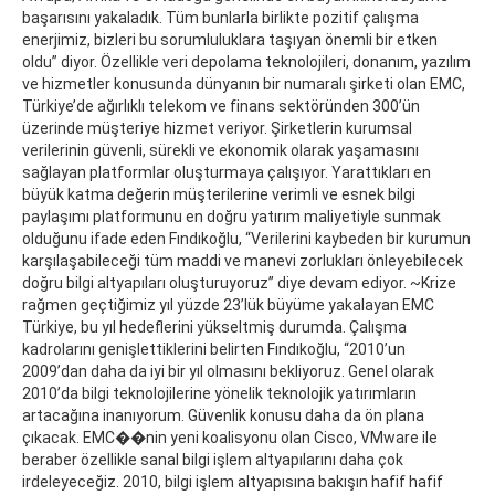
başarısını yakaladık. Tüm bunlarla birlikte pozitif çalışma
enerjimiz, bizleri bu sorumluluklara taşıyan önemli bir etken
oldu” diyor. Özellikle veri depolama teknolojileri, donanım, yazılım
ve hizmetler konusunda dünyanın bir numaralı şirketi olan EMC,
Türkiye’de ağırlıklı telekom ve finans sektöründen 300’ün
üzerinde müşteriye hizmet veriyor. Şirketlerin kurumsal
verilerinin güvenli, sürekli ve ekonomik olarak yaşamasını
sağlayan platformlar oluşturmaya çalışıyor. Yarattıkları en
büyük katma değerin müşterilerine verimli ve esnek bilgi
paylaşımı platformunu en doğru yatırım maliyetiyle sunmak
olduğunu ifade eden Fındıkoğlu, “Verilerini kaybeden bir kurumun
karşılaşabileceği tüm maddi ve manevi zorlukları önleyebilecek
doğru bilgi altyapıları oluşturuyoruz” diye devam ediyor. ~Krize
rağmen geçtiğimiz yıl yüzde 23’lük büyüme yakalayan EMC
Türkiye, bu yıl hedeflerini yükseltmiş durumda. Çalışma
kadrolarını genişlettiklerini belirten Fındıkoğlu, “2010’un
2009’dan daha da iyi bir yıl olmasını bekliyoruz. Genel olarak
2010’da bilgi teknolojilerine yönelik teknolojik yatırımların
artacağına inanıyorum. Güvenlik konusu daha da ön plana
çıkacak. EMC��nin yeni koalisyonu olan Cisco, VMware ile
beraber özellikle sanal bilgi işlem altyapılarını daha çok
irdeleyeceğiz. 2010, bilgi işlem altyapısına bakışın hafif hafif