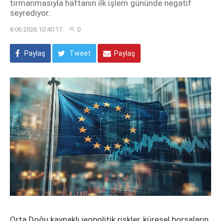
tırmanmasıyla haftanın ilk işlem gününde negatif
seyrediyor.
8.06.2026 10:40:17
0
Paylaş
Tweet
Paylaş
Orta Doğu kaynaklı jeopolitik riskler, küresel borsaların