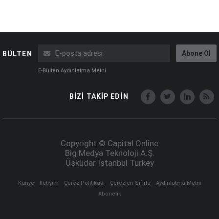
Abone Ol
BÜLTEN
E-Bülten Aydınlatma Metni
BİZİ TAKİP EDİN
Copyright © Capital Online
Big Medya Teknoloji A.Ş.
Üsküdar İstanbul Turkey
Künye
İletişim
Çerez Politikası
Çerezleri Sıfırla
Aydınlatma Metni
Abonelik