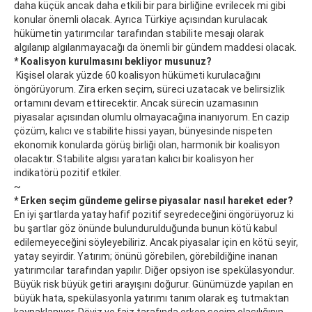
daha küçük ancak daha etkili bir para birliğine evrilecek mi gibi
konular önemli olacak. Ayrıca Türkiye açısından kurulacak
hükümetin yatırımcılar tarafından stabilite mesajı olarak
algılanıp algılanmayacağı da önemli bir gündem maddesi olacak.
* Koalisyon kurulmasını bekliyor musunuz?
Kişisel olarak yüzde 60 koalisyon hükümeti kurulacağını
öngörüyorum. Zira erken seçim, süreci uzatacak ve belirsizlik
ortamını devam ettirecektir. Ancak sürecin uzamasının
piyasalar açısından olumlu olmayacağına inanıyorum. En cazip
çözüm, kalıcı ve stabilite hissi yayan, bünyesinde nispeten
ekonomik konularda görüş birliği olan, harmonik bir koalisyon
olacaktır. Stabilite algısı yaratan kalıcı bir koalisyon her
indikatörü pozitif etkiler.
~
* Erken seçim gündeme gelirse piyasalar nasıl hareket eder?
En iyi şartlarda yatay hafif pozitif seyredeceğini öngörüyoruz ki
bu şartlar göz önünde bulundurulduğunda bunun kötü kabul
edilemeyeceğini söyleyebiliriz. Ancak piyasalar için en kötü seyir,
yatay seyirdir. Yatırım; önünü görebilen, görebildiğine inanan
yatırımcılar tarafından yapılır. Diğer opsiyon ise spekülasyondur.
Büyük risk büyük getiri arayışını doğurur. Günümüzde yapılan en
büyük hata, spekülasyonla yatırımı tanım olarak eş tutmaktan