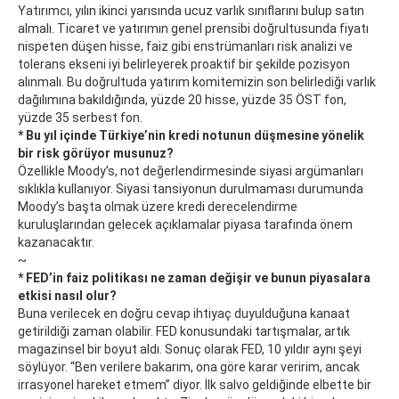
Yatırımcı, yılın ikinci yarısında ucuz varlık sınıflarını bulup satın
almalı. Ticaret ve yatırımın genel prensibi doğrultusunda fiyatı
nispeten düşen hisse, faiz gibi enstrümanları risk analizi ve
tolerans ekseni iyi belirleyerek proaktif bir şekilde pozisyon
alınmalı. Bu doğrultuda yatırım komitemizin son belirlediği varlık
dağılımına bakıldığında, yüzde 20 hisse, yüzde 35 ÖST fon,
yüzde 35 serbest fon.
* Bu yıl içinde Türkiye’nin kredi notunun düşmesine yönelik
bir risk görüyor musunuz?
Özellikle Moody’s, not değerlendirmesinde siyasi argümanları
sıklıkla kullanıyor. Siyasi tansiyonun durulmaması durumunda
Moody’s başta olmak üzere kredi derecelendirme
kuruluşlarından gelecek açıklamalar piyasa tarafında önem
kazanacaktır.
~
* FED’in faiz politikası ne zaman değişir ve bunun piyasalara
etkisi nasıl olur?
Buna verilecek en doğru cevap ihtiyaç duyulduğuna kanaat
getirildiği zaman olabilir. FED konusundaki tartışmalar, artık
magazinsel bir boyut aldı. Sonuç olarak FED, 10 yıldır aynı şeyi
söylüyor. “Ben verilere bakarım, ona göre karar veririm, ancak
irrasyonel hareket etmem” diyor. İlk salvo geldiğinde elbette bir