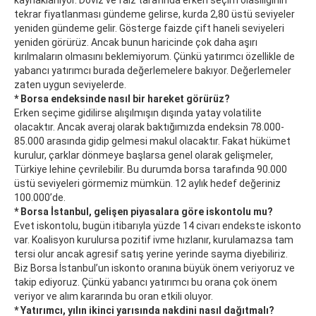
kaynaklanıyor. Döviz ve faiz tarafında erken seçim olasılığının
tekrar fiyatlanması gündeme gelirse, kurda 2,80 üstü seviyeler
yeniden gündeme gelir. Gösterge faizde çift haneli seviyeleri
yeniden görürüz. Ancak bunun haricinde çok daha aşırı
kırılmaların olmasını beklemiyorum. Çünkü yatırımcı özellikle de
yabancı yatırımcı burada değerlemelere bakıyor. Değerlemeler
zaten uygun seviyelerde.
* Borsa endeksinde nasıl bir hareket görürüz?
Erken seçime gidilirse alışılmışın dışında yatay volatilite
olacaktır. Ancak averaj olarak baktığımızda endeksin 78.000-
85.000 arasında gidip gelmesi makul olacaktır. Fakat hükümet
kurulur, çarklar dönmeye başlarsa genel olarak gelişmeler,
Türkiye lehine çevrilebilir. Bu durumda borsa tarafında 90.000
üstü seviyeleri görmemiz mümkün. 12 aylık hedef değeriniz
100.000’de.
* Borsa İstanbul, gelişen piyasalara göre iskontolu mu?
Evet iskontolu, bugün itibarıyla yüzde 14 civarı endekste iskonto
var. Koalisyon kurulursa pozitif ivme hızlanır, kurulamazsa tam
tersi olur ancak agresif satış yerine yerinde sayma diyebiliriz.
Biz Borsa İstanbul’un iskonto oranına büyük önem veriyoruz ve
takip ediyoruz. Çünkü yabancı yatırımcı bu orana çok önem
veriyor ve alım kararında bu oran etkili oluyor.
* Yatırımcı, yılın ikinci yarısında nakdini nasıl dağıtmalı?