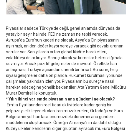
Piyasalar sadece Türkiye’de değil, genel anlamda dünyada da
yatay bir seyir halinde. FED ne zaman ne tepki verecek,
Avrupa’da Euro’nun kaderi ne olacak, Asya’da Çin piyasasının
aşırı hızlı, aniden değer kaybı nereye varacak gibi cevabı aranan
sorular var. Son yıllarda artan global likidite hareketleri,
volatiliteyi de artırıyor. Sonuç olarak yatırımcılar belirsizliği hala
sevmiyor. Ancak pozitif gelişmeler de mevcut. Özellikle İran
anlaşması, Türkiye açısından önemli bir fırsat. Bu süreçte iç
siyasi gelişmeler daha ön planda. Hükümet kurulması yönünde
çalışmalar, yakından izleniyor. Piyasaların bu süreçte nasıl
hareket edeceğine yönelik beklentileri Ata Yatırım Genel Müdürü
Murat Demirel ile konuştuk.
* Yılın ikinci yarısında piyasanın ana gündemi ne olacak?
Emtia fiyatlarından reel ticari aktivitelere kadar geniş bir
yelpazeyi etkileyecek olan İran müzakereleri, Ortadoğu ve Euro
Bölgesi’nin yol haritası, önümüzdeki dönemin ana gündem
maddelerini oluşturacak. Örneğin Almanya’nın da dahil olduğu
Kuzey ülkeleri kendilerini diğer gruptan ayıracak mı, Euro Bölgesi