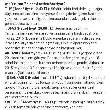
Ata Yatırım 7 hisseyi neden öneriyor?
THY (Hedef fiyat: 12,40 TL):
Sürdürülebilir kârlılık ile uçuş ağını
büyütme stratejisine inanıyoruz. Birim giderler içinde özellikle
yakıt ve personel maliyetleri konusunda büyük ölçekli rakiplerine
göre oldukça avantajlı.
TOFAŞ (Hedef fiyat: 20,80 TL):
Sedan araç yatırımını
tamamlayan ve iki yeni araç yatırımına daha başlayacak olan
Tofaş, 2015 ilk çeyrekte Doblo Amerika satışlarına da başladı.
İhracatta ‘al ya da öde’ anlaşmaları, şirketin operasyonlarını
potansiyel iç pazar dalgalanmasına karşı koruyor.
AKBANK (Hedef fiyat: 9,44 TL):
Beş yıllık PD/DD’ye göre yüzde
20 iskontolu işlem görüyor. Banka, sektöre göre ise yüzde 18
primli işlem görürken, bu oran tarihsel primi ile paralel. Akbank’ın
2015’te yüzde 13,3 özsermaye kârlılığı ve yüzde 1,6 aktif getiri
oranı sağlamasını bekliyoruz.
İŞ BANKASI C (Hedef fiyat: 7,34 TL):
İşbank hem 5 yıllık tarihsel
ortalamasının hem de benzer şirket ortalamasının altında işlem
görüyor. Yüzde 1,5 oranındaki takipteki krediler oranı, özel
bankalar içinde en düşük seviyede. Finans dışı varlıkların yeniden
yapılandırılması olumlu.
ERDEMİR (Hedef fiyat: 5,40 TL):
Erdemir’in kârlılığını sürdürerek
yüksek temettü ödeyeceğine inanıyoruz. Yeniden