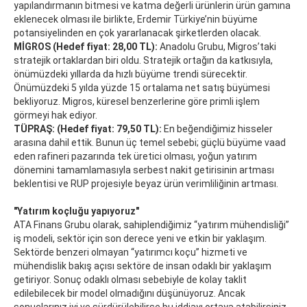
yapılandırmanın bitmesi ve katma değerli ürünlerin ürün gamına
eklenecek olması ile birlikte, Erdemir Türkiye’nin büyüme
potansiyelinden en çok yararlanacak şirketlerden olacak.
MİGROS (Hedef fiyat: 28,00 TL):
Anadolu Grubu, Migros’taki
stratejik ortaklardan biri oldu. Stratejik ortağın da katkısıyla,
önümüzdeki yıllarda da hızlı büyüme trendi sürecektir.
Önümüzdeki 5 yılda yüzde 15 ortalama net satış büyümesi
bekliyoruz. Migros, küresel benzerlerine göre primli işlem
görmeyi hak ediyor.
TÜPRAŞ: (Hedef fiyat: 79,50 TL):
En beğendiğimiz hisseler
arasına dahil ettik. Bunun üç temel sebebi; güçlü büyüme vaad
eden rafineri pazarında tek üretici olması, yoğun yatırım
dönemini tamamlamasıyla serbest nakit getirisinin artması
beklentisi ve RUP projesiyle beyaz ürün verimliliğinin artması.
"Yatırım koçluğu yapıyoruz"
ATA Finans Grubu olarak, sahiplendiğimiz “yatırım mühendisliği”
iş modeli, sektör için son derece yeni ve etkin bir yaklaşım.
Sektörde benzeri olmayan “yatırımcı koçu” hizmeti ve
mühendislik bakış açısı sektöre de insan odaklı bir yaklaşım
getiriyor. Sonuç odaklı olması sebebiyle de kolay taklit
edilebilecek bir model olmadığını düşünüyoruz. Ancak