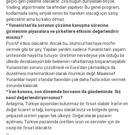
geçici geri çekilme olacaktır. Zira bugün dünyadaki birçok
trading, algoritmalar tarafından yapılıyor. Bu genel program,
kodlamada satış sinyali veren bir hareket olacağı için satış
gelecektir ama bu kalıcı olmaz.
* Yunanistan’da sorunun çözüme kavuşma sürecine
girmesinin piyasalara ve şirketlere etkisini değerlendirir
misiniz?
Pozitif etkisi olacaktır. Ancak bu, ölümcül hastaya morfin
vermek gibi bir şey. Yapılan yardım sadece Yunanistan’ı yaşam
ünitesinde hayatta tutuyor. Üretimin neredeyse yok olduğu bir
ülkede devalüasyon bile beklenen rahatlamayı başaramayabilir.
Yunanistan sorunu çözülmedi ve Euro’dan çıkmadıkça da
düzelmesi matematiksel olarak mümkün değil. Maalesef
Yunanlılar hayat standartlarından çok daha fazla ödün vermek
zorunda kalacak.
* İran konusu, son dönemde borsanın da gündeminde. Siz
nasıl değerlendiriyorsunuz?
Anlaşma, Türkiye açısından bulunmaz bir fırsat olabilir. İran’ın en
doğal ticaret ortağı, komşusu olarak biziz ve bölgede geniş
yelpazeli üretim yapan tek ülkeyiz. Doğal olarak pazarın
açılması, Türkiye pazarında üretilen ürün ve servisler için de
cazip bir fırsat olacaktır.
~