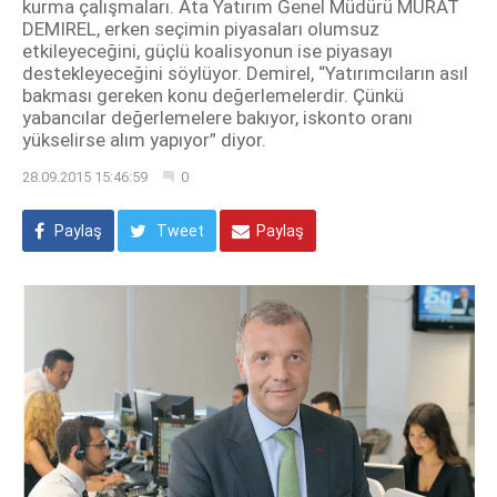
kurma çalışmaları. Ata Yatırım Genel Müdürü MURAT
DEMIREL, erken seçimin piyasaları olumsuz
etkileyeceğini, güçlü koalisyonun ise piyasayı
destekleyeceğini söylüyor. Demirel, “Yatırımcıların asıl
bakması gereken konu değerlemelerdir. Çünkü
yabancılar değerlemelere bakıyor, iskonto oranı
yükselirse alım yapıyor” diyor.
28.09.2015 15:46:59
0
Paylaş
Tweet
Paylaş