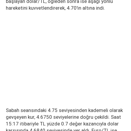
başlayan dolar/TL, öğleden sonra ise aşağı yönlü
hareketini kuvvetlendirerek, 4.70'in altına indi.
Sabah seansındaki 4.75 seviyesinden kademeli olarak
gevşeyen kur, 4.6750 seviyelerine doğru çekildi. Saat
15:17 itibariyle TL yüzde 0.7 değer kazancıyla dolar
karşısında 4.6840 seviyesinde yer aldı. Euro/TL ise