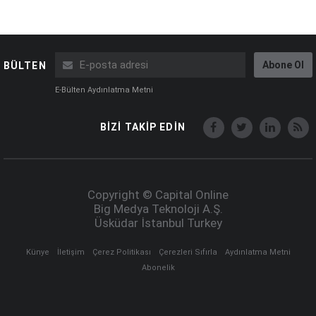
Abone Ol
BÜLTEN
E-Bülten Aydınlatma Metni
BİZİ TAKİP EDİN
Copyright © Capital Online
Big Medya Teknoloji A.Ş.
Üsküdar İstanbul Turkey
Künye
İletişim
Çerez Politikası
Çerezleri Sıfırla
Aydınlatma Metni
Abonelik