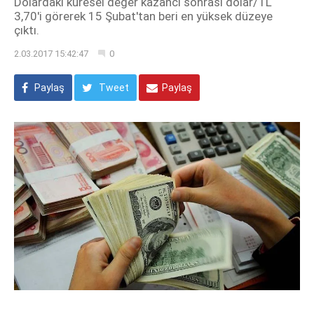
Dolardaki küresel değer kazancı sonrası dolar/TL
3,70'i görerek 15 Şubat'tan beri en yüksek düzeye
çıktı.
2.03.2017 15:42:47
0
Paylaş
Tweet
Paylaş