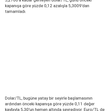
5,2760'a kadar gerileyen dolar/TL, günü önceki
kapanışa göre yüzde 0,12 azalışla 5,3009'dan
tamamladı.
Dolar/TL, bugüne yatay bir seyirle başlamasının
ardından önceki kapanışa göre yüzde 0,11 değer
kaybıyla 5,30'un hemen altında seyrediyor. Euro/TL de