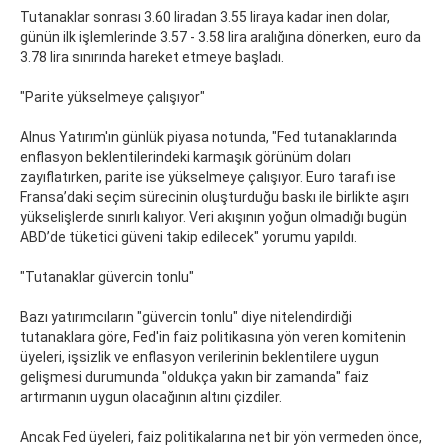
Tutanaklar sonrası 3.60 liradan 3.55 liraya kadar inen dolar,
günün ilk işlemlerinde 3.57 - 3.58 lira aralığına dönerken, euro da
3.78 lira sınırında hareket etmeye başladı.
"Parite yükselmeye çalışıyor"
Alnus Yatırım'ın günlük piyasa notunda, "Fed tutanaklarında
enflasyon beklentilerindeki karmaşık görünüm doları
zayıflatırken, parite ise yükselmeye çalışıyor. Euro tarafı ise
Fransa’daki seçim sürecinin oluşturduğu baskı ile birlikte aşırı
yükselişlerde sınırlı kalıyor. Veri akışının yoğun olmadığı bugün
ABD’de tüketici güveni takip edilecek" yorumu yapıldı.
"Tutanaklar güvercin tonlu"
Bazı yatırımcıların "güvercin tonlu" diye nitelendirdiği
tutanaklara göre, Fed'in faiz politikasına yön veren komitenin
üyeleri, işsizlik ve enflasyon verilerinin beklentilere uygun
gelişmesi durumunda "oldukça yakın bir zamanda" faiz
artırmanın uygun olacağının altını çizdiler.
Ancak Fed üyeleri, faiz politikalarına net bir yön vermeden önce,