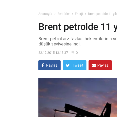
Anasayfa
Sektörler
Enerji
Brent petrolde 11 yılı
Brent petrolde 11 yı
Brent petrol arz fazlası beklentilerinin
düşük seviyesine indi.
22.12.2015 13:13:37
0
Paylaş
Tweet
Paylaş