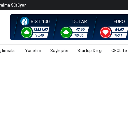
ralma Sürüyor
Başladı? (31 Temmuz 2026)
i Rallisi Risk Iştahını Artırdı
BIST 100
DOLAR
EURO
orsa, Döviz Ve Altında Son Durum Ne? (31 Temmuz 2026)
13821,97
47,60
54,97
%0,49
%0,06
%-0,1
ştırmalar
Yönetim
Söyleşiler
Startup Dergi
CEOLife