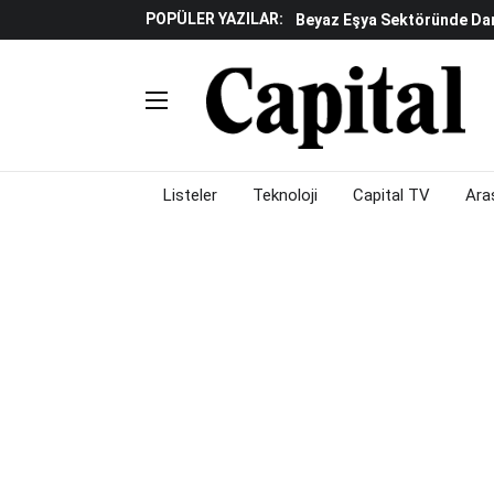
POPÜLER YAZILAR:
Beyaz Eşya Sektöründe Da
Döviz Ve Altın Güne Nasıl 
Küresel Piyasalarda Teknoloj
Piyasalarda Gün Ortası: B
Listeler
Teknoloji
Capital TV
Ara