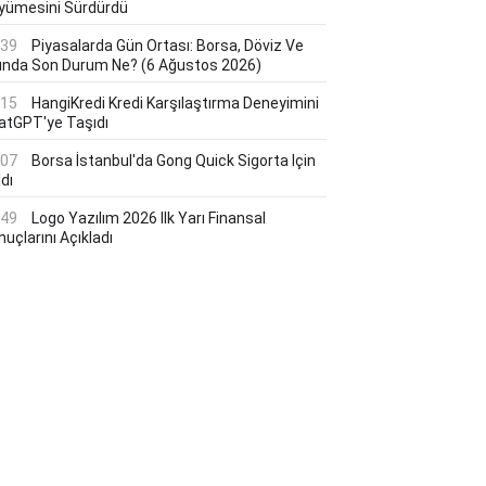
yümesini Sürdürdü
:39
Piyasalarda Gün Ortası: Borsa, Döviz Ve
tında Son Durum Ne? (6 Ağustos 2026)
:15
HangiKredi Kredi Karşılaştırma Deneyimini
atGPT'ye Taşıdı
:07
Borsa İstanbul'da Gong Quick Sigorta Için
dı
:49
Logo Yazılım 2026 Ilk Yarı Finansal
uçlarını Açıkladı