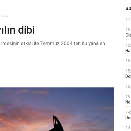
S
n dibi
17
lın dibi
16
Ol
 sürmesinin etkisi ile Temmuz 2004'ten bu yana en
16
Haz
16
15
Do
15
15
Ne
14
Dö
14