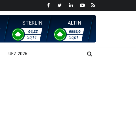
STERLİN
ALTIN
64,22
6555,6
%0,14
%0,01
UEZ 2026