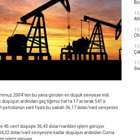
Bü
13
Al
13
Ch
13
Çal
11
Son
Temmuz 2004'ten bu yana görülen en düşük seviyeye indi.
ık düşüşün ardından geçtiğimiz hafta 17 artarak 541'e
 petrolünün varil fiyatı bu sabah 36,17 dolar/varil seviyesini
e 45 cent düşüşle 36,43 dolar/varilden işlem görüyor.
34,32 dolar/varil seviyesine kadar düşüşün ardından Cuma
en işlem görüyor.