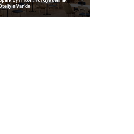
Spark By Hilton, Türkiye’deki Ilk
Oteliyle Van’da