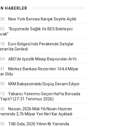
ON HABERLER
:30
New York Borsası Karışık Seyirle Açıldı
:55
"Büyümede Sağlık Ve BES Belirleyici
acak”
:18
Euro Bölgesi'nde Perakende Satışlar
iran'da Geriledi
:04
ABD'de Işsizlik Maaşı Başvuruları Arttı
:41
Merkez Bankası Rezervleri 164,4 Milyar
lar Oldu
:39
KKM Bakiyesindeki Düşüş Devam Ediyor
:13
Yabancı Yatırımcı Geçen Hafta Borsada
 Yaptı? (27-31 Temmuz 2026)
:42
Nissan, 2026 Mali Yılı Nisan-Haziran
neminde 3,76 Milyar Yen Net Kar Açıkladı
:33
TAB Gıda, 2026 Yılının Ilk Yarısında