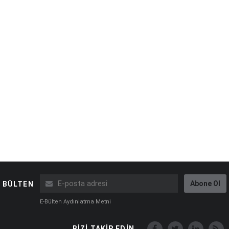
Abone Ol
BÜLTEN
E-Bülten Aydınlatma Metni
BİZİ TAKİP EDİN