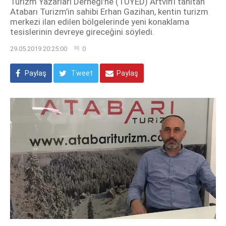
Turizm Yazarları Derneği'ne (TUYED) Artvin’i tanıtan
Atabarı Turizm’in sahibi Erhan Gazihan, kentin turizm
merkezi ilan edilen bölgelerinde yeni konaklama
tesislerinin devreye gireceğini söyledi.
29.05.2019 20:25:00
0
Paylaş
Tweet
Paylaş