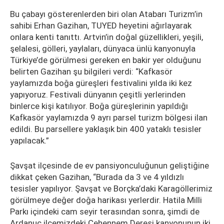
Bu çabayı gösterenlerden biri olan Atabarı Turizm’in
sahibi Erhan Gazihan, TUYED heyetini ağırlayarak
onlara kenti tanıttı. Artvin’in doğal güzellikleri, yeşili,
şelalesi, gölleri, yaylaları, dünyaca ünlü kanyonuyla
Türkiye’de görülmesi gereken en bakir yer olduğunu
belirten Gazihan şu bilgileri verdi: “Kafkasör
yaylamızda boğa güreşleri festivalini yılda iki kez
yapıyoruz. Festivali dünyanın çeşitli yerlerinden
binlerce kişi katılıyor. Boğa güreşlerinin yapıldığı
Kafkasör yaylamızda 9 ayrı parsel turizm bölgesi ilan
edildi. Bu parsellere yaklaşık bin 400 yataklı tesisler
yapılacak.”
Şavşat ilçesinde de ev pansiyonculuğunun geliştiğine
dikkat çeken Gazihan, “Burada da 3 ve 4 yıldızlı
tesisler yapılıyor. Şavşat ve Borçka’daki Karagöllerimiz
görülmeye değer doğa harikası yerlerdir. Hatila Milli
Parkı içindeki cam seyir terasından sonra, şimdi de
Ardanuç ilçemizdeki Cehennem Deresi kanyonunun iki