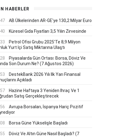
ON HABERLER
:47
AB Ülkelerinden AR-GE'ye 130,2 Milyar Euro
:40
Küresel Gıda Fiyatları 3,5 Yılın Zirvesinde
:33
Petrol Ofisi Grubu 2025'te 8,9 Milyon
luk Yurt Içi Satış Miktarına Ulaştı
:28
Piyasalarda Gün Ortası: Borsa, Döviz Ve
tında Son Durum Ne? (7 Ağustos 2026)
:53
DestekBank 2026 Yılı Ilk Yarı Finansal
uçlarını Açıkladı
:57
Hazine Haftaya 3 Yeniden Ihraç Ve 1
ğrudan Satış Gerçekleştirecek
:56
Avrupa Borsaları, İspanya Hariç Pozitif
yrediyor
:08
Borsa Güne Yükselişle Başladı
:55
Döviz Ve Altın Güne Nasıl Başladı? (7