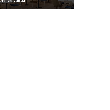
Oteliyle Van’da