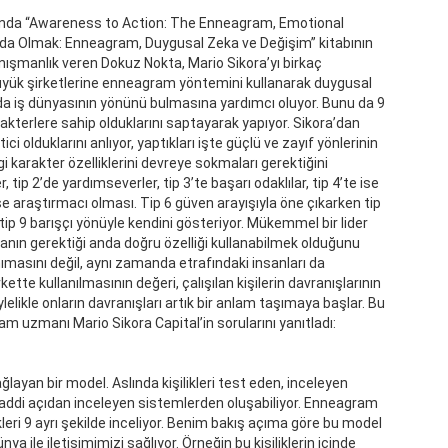
anda “Awareness to Action: The Enneagram, Emotional
ında Olmak: Enneagram, Duygusal Zeka ve Değişim” kitabının
ışmanlık veren Dokuz Nokta, Mario Sikora’yı birkaç
üyük şirketlerine enneagram yöntemini kullanarak duygusal
a iş dünyasının yönünü bulmasına yardımcı oluyor. Bunu da 9
akterlere sahip olduklarını saptayarak yapıyor. Sikora’dan
ici olduklarını anlıyor, yaptıkları işte güçlü ve zayıf yönlerinin
 karakter özelliklerini devreye sokmaları gerektiğini
tip 2’de yardımseverler, tip 3’te başarı odaklılar, tip 4’te ise
i ise araştırmacı olması. Tip 6 güven arayışıyla öne çıkarken tip
ip 9 barışçı yönüyle kendini gösteriyor. Mükemmel bir lider
lanın gerektiği anda doğru özelliği kullanabilmek olduğunu
ımasını değil, aynı zamanda etrafındaki insanları da
ette kullanılmasının değeri, çalışılan kişilerin davranışlarının
likle onların davranışları artık bir anlam taşımaya başlar. Bu
gram uzmanı Mario Sikora Capital’in sorularını yanıtladı:
layan bir model. Aslında kişilikleri test eden, inceleyen
e maddi açıdan inceleyen sistemlerden oluşabiliyor. Enneagram
leri 9 ayrı şekilde inceliyor. Benim bakış açıma göre bu model
dünya ile iletişimimizi sağlıyor. Örneğin bu kişiliklerin içinde