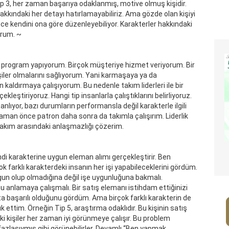
p 3, her zaman başarıya odaklanmış, motive olmuş kişidir.
kkındaki her detayı hatırlamayabiliriz. Ama gözde olan kişiyi
ce kendini ona göre düzenleyebiliyor. Karakterler hakkındaki
yorum.
~
rogram yapıyorum. Birçok müşteriye hizmet veriyorum. Bir
şiler olmalarını sağlıyorum. Yani karmaşaya ya da
aldırmaya çalışıyorum. Bu nedenle takım liderleri ile bir
ekleştiriyoruz. Hangi tip insanlarla çalıştıklarını belirliyoruz.
 anlıyor, bazı durumların performansla değil karakterle ilgili
 zaman önce patron daha sonra da takımla çalışırım. Liderlik
takım arasındaki anlaşmazlığı çözerim.
ndi karakterine uygun eleman alımı gerçekleştirir. Ben
 farklı karakterdeki insanın her işi yapabileceklerini gördüm.
uygun olup olmadığına değil işe uygunluğuna bakmalı.
nu anlamaya çalışmalı. Bir satış elemanı istihdam ettiğinizi
a başarılı olduğunu gördüm. Ama birçok farklı karakterin de
ık ettim. Örneğin Tip 5, araştırma odaklıdır. Bu kişinin satış
i kişiler her zaman iyi görünmeye çalışır. Bu problem
fazlasıymış gibi görünebilirler. Devamlı “Ben yapmak