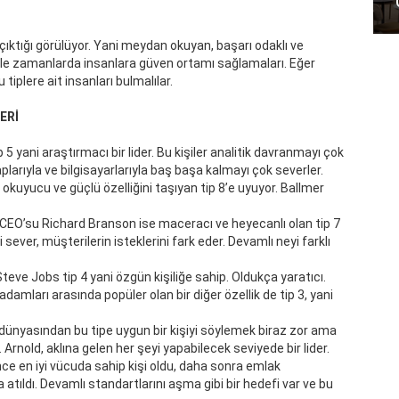
 çıktığı görülüyor. Yani meydan okuyan, başarı odaklı ve
böyle zamanlarda insanlara güven ortamı sağlamaları. Eğer
 tiplere ait insanları bulmalılar.
ERİ
ip 5 yani araştırmacı bir lider. Bu kişiler analitik davranmayı çok
aplarıyla ve bilgisayarlarıyla baş başa kalmayı çok severler.
uyucu ve güçlü özelliğini taşıyan tip 8’e uyuyor. Ballmer
 CEO’su Richard Branson ise maceracı ve heyecanlı olan tip 7
 sever, müşterilerin isteklerini fark eder. Devamlı neyi farklı
teve Jobs tip 4 yani özgün kişiliğe sahip. Oldukça yaratıcı.
amları arasında popüler olan bir diğer özellik de tip 3, yani
 dünyasından bu tipe uygun bir kişiyi söylemek biraz zor ama
Arnold, aklına gelen her şeyi yapabilecek seviyede bir lider.
 önce en iyi vücuda sahip kişi oldu, daha sonra emlak
 atıldı. Devamlı standartlarını aşma gibi bir hedefi var ve bu