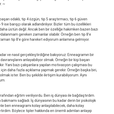
r.
~
aşarı odaklı, tip 4 özgün, tip 5 araştırmacı, tip 6 güven
 ise barışçı olarak adlandırılıyor. Bizler tüm bu özellikleri
en daha üstün değil. Ancak ben bir özelliğe hakimken bazen bazı
faydalanmam gereken zamanlar olabilir. Örneğin ben tip 8’e
zaman tip 8’e göre hareket ediyorum anlamına gelmiyor.
 kadar ve nasıl gerçekleştirdiğine bakıyoruz. Enneagramın bir
n davranışlarını anlayabiliyor olmak. Örneğin bir kişi başarı
ekir. Yani bazı çalışanlara yapılan motivasyon çalışması bu
mek için daha fazla açıklama yapmak gerekir. Örneğin başka biri,
i olmak ister. Ben bu şekilde iletişim kurabiliyorum. Aynı
rum.
afından eğitim veriliyordu. Ben iş dünyası ile bağdaştırdım.
 bakmamı sağladı. İş dünyasının bu kadar derin bir psikolojik
nle ben enneagramı kolay anlaşılabilecek, daha kolay
etirdim. Böylece tipler hakkında en önemli adımları anlayıp