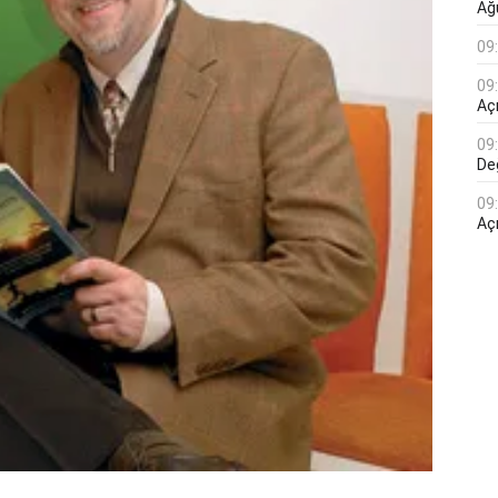
Ağ
09
09
Açı
09
De
09
Aç