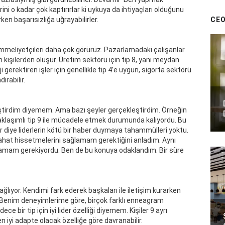
ini o kadar çok kaptırırlar ki uykuya da ihtiyaçları olduğunu
CEO
en başarısızlığa uğrayabilirler.
emmeliyetçileri daha çok görürüz. Pazarlamadaki çalışanlar
an kişilerden oluşur. Üretim sektörü için tip 8, yani meydan
i gerektiren işler için genellikle tip 4’e uygun, sigorta sektörü
ırabilir.
iştirdim diyemem. Ama bazı şeyler gerçekleştirdim. Örneğin
 yaklaşımlı tip 9 ile mücadele etmek durumunda kalıyordu. Bu
 diye liderlerin kötü bir haber duymaya tahammülleri yoktu.
ahat hissetmelerini sağlamam gerektiğini anladım. Aynı
lamam gerekiyordu. Ben de bu konuya odaklandım. Bir süre
ağlıyor. Kendimi fark ederek başkaları ile iletişim kurarken
Benim deneyimlerime göre, birçok farklı enneagram
ece bir tip için iyi lider özelliği diyemem. Kişiler 9 ayrı
en iyi adapte olacak özelliğe göre davranabilir.