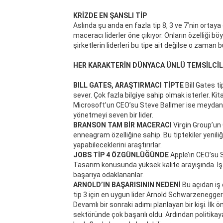
KRİZDE EN ŞANSLI TİP
Aslında şu anda en fazla tip 8, 3 ve 7’nin ortaya
maceracı liderler öne çıkıyor. Onların özelliği 
şirketlerin liderleri bu tipe ait değilse o zaman bu
HER KARAKTERİN DÜNYACA ÜNLÜ TEMSİLCİL
BILL GATES, ARAŞTIRMACI TİPTE
Bill Gates t
sever. Çok fazla bilgiye sahip olmak isterler. Kit
Microsoft’un CEO’su Steve Ballmer ise meydan ok
yönetmeyi seven bir lider.
BRANSON TAM BİR MACERACI
Virgin Group’un
enneagram özelliğine sahip. Bu tiptekiler yeniliği
yapabileceklerini araştırırlar.
JOBS TİP 4 ÖZGÜNLÜĞÜNDE
Apple’ın CEO’su S
Tasarım konusunda yüksek kalite arayışında. İşad
başarıya odaklananlar.
ARNOLD’IN BAŞARISININ NEDENİ
Bu açıdan iş
tip 3 için en uygun lider Arnold Schwarzenegger. 
Devamlı bir sonraki adımı planlayan bir kişi. İlk
sektöründe çok başarılı oldu. Ardından politikaya