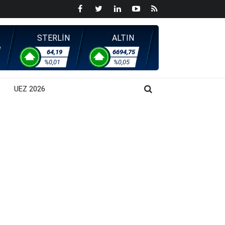
STERLİN
ALTIN
64,19
6694,75
%0,01
%0,05
UEZ 2026