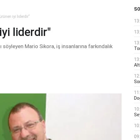
S
ürünen iyi liderdir"
13
yi liderdir"
13
13
 söyleyen Mario Sikora, iş insanlarına farkındalık
Ton
13
Al
12
Son
11
Do
10
Se
10
09