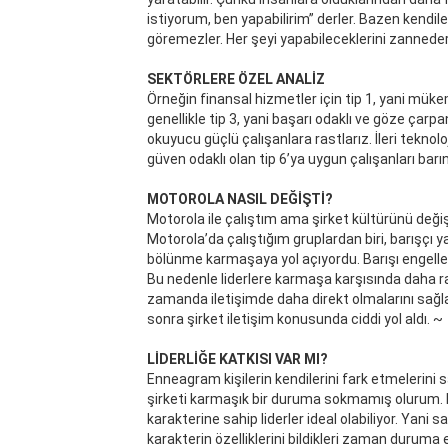
istiyorum, ben yapabilirim” derler. Bazen kendiler
göremezler. Her şeyi yapabileceklerini zannederk
SEKTÖRLERE ÖZEL ANALİZ
Örneğin finansal hizmetler için tip 1, yani mük
genellikle tip 3, yani başarı odaklı ve göze çarp
okuyucu güçlü çalışanlara rastlarız. İleri teknoloj
güven odaklı olan tip 6’ya uygun çalışanları barınd
MOTOROLA NASIL DEĞİŞTİ?
Motorola ile çalıştım ama şirket kültürünü değ
Motorola’da çalıştığım gruplardan biri, barışçı
bölünme karmaşaya yol açıyordu. Barışı engeller
Bu nedenle liderlere karmaşa karşısında daha r
zamanda iletişimde daha direkt olmalarını sağ
sonra şirket iletişim konusunda ciddi yol aldı.
~
LİDERLİĞE KATKISI VAR MI?
Enneagram kişilerin kendilerini fark etmelerini s
şirketi karmaşık bir duruma sokmamış olurum. 
karakterine sahip liderler ideal olabiliyor. Yani sad
karakterin özelliklerini bildikleri zaman duruma 