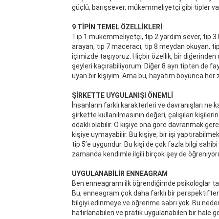
güçlü, barışsever, mükemmeliyetçi gibi tipler va
9 TİPİN TEMEL ÖZELLİKLERİ
Tip 1 mükemmeliyetçi, tip 2 yardım sever, tip 3 b
arayan, tip 7 maceracı, tip 8 meydan okuyan, tip 9
içimizde taşıyoruz. Hiçbir özellik, bir diğerind
şeyleri kaçırabiliyorum. Diğer 8 ayrı tipten de 
uyan bir kişiyim. Ama bu, hayatım boyunca her 
ŞİRKETTE UYGULANIŞI ÖNEMLİ
İnsanların farklı karakterleri ve davranışları ne
şirkette kullanılmasının değeri, çalışılan kişileri
odaklı olabilir. O kişiye ona göre davranmak ger
kişiye uymayabilir. Bu kişiye, bir işi yaptırabil
tip 5’e uygundur. Bu kişi de çok fazla bilgi sahib
zamanda kendimle ilgili birçok şey de öğreniyo
UYGULANABİLİR ENNEAGRAM
Ben enneagramı ilk öğrendiğimde psikologlar tar
Bu, enneagram çok daha farklı bir perspektiften
bilgiyi edinmeye ve öğrenme sabrı yok. Bu nede
hatırlanabilen ve pratik uygulanabilen bir hale g