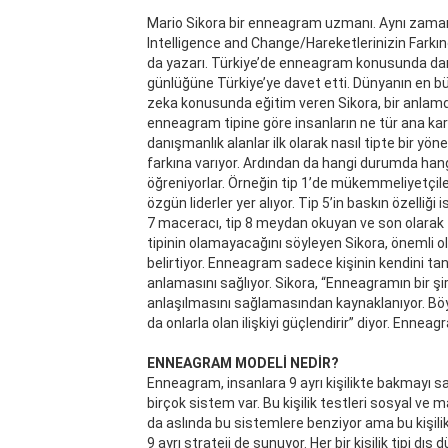
Mario Sikora bir enneagram uzmanı. Aynı zam
Intelligence and Change/Hareketlerinizin Fark
da yazarı. Türkiye’de enneagram konusunda dan
günlüğüne Türkiye’ye davet etti. Dünyanın en b
zeka konusunda eğitim veren Sikora, bir anlamd
enneagram tipine göre insanların ne tür ana kar
danışmanlık alanlar ilk olarak nasıl tipte bir yönet
farkına varıyor. Ardından da hangi durumda hangi
öğreniyorlar. Örneğin tip 1’de mükemmeliyetçiler, 
özgün liderler yer alıyor. Tip 5’in baskın özelliğ
7 maceracı, tip 8 meydan okuyan ve son olarak t
tipinin olamayacağını söyleyen Sikora, önemli o
belirtiyor. Enneagram sadece kişinin kendini tan
anlamasını sağlıyor. Sikora, “Enneagramın bir şirk
anlaşılmasını sağlamasından kaynaklanıyor. Böyle
da onlarla olan ilişkiyi güçlendirir” diyor. Ennea
ENNEAGRAM MODELİ NEDİR?
Enneagram, insanlara 9 ayrı kişilikte bakmayı sağ
birçok sistem var. Bu kişilik testleri sosyal v
da aslında bu sistemlere benziyor ama bu kişilik
9 ayrı strateji de sunuyor. Her bir kişilik tipi dış 