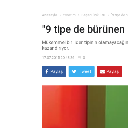
Anasayfa
Yönetim
Başarı Öyküleri
"9 tipe de b
"9 tipe de bürünen i
Mükemmel bir lider tipinin olamayacağını
kazandırıyor.
17.07.2015 20:48:26
0
Paylaş
Tweet
Paylaş