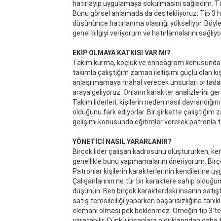
hatırlayıp uygulamaya sokulmasını sağladım. Ti
Bunu görsel anlamada da destekliyoruz. Tip 3 ha
düşününce hatırlanma olasılığı yükseliyor. Böyle
genel bilgiyi veriyorum ve hatırlamalarını sağlı
EKİP OLMAYA KATKISI VAR MI?
Takım kurma, koçluk ve enneagram konusunda p
takımla çalıştığım zaman iletişimi güçlü olan ki
anlaşılmamaya mahal verecek unsurları ortadan k
araya geliyoruz. Onların karakter analizlerini gerç
Takım liderleri, kişilerin neden nasıl davrandığını
olduğunu fark ediyorlar. Bir şirkette çalıştığım
gelişimi konusunda eğitimler vererek patronla 
YÖNETİCİ NASIL YARARLANIR?
Birçok lider çalışan kadrosunu oluştururken, ke
genellikle bunu yapmamalarını öneriyorum. Birçok
Patronlar kişilerin karakterlerinin kendilerine 
Çalışanlarının ne tür bir karaktere sahip olduğu
düşünün. Ben birçok karakterdeki insanın satışt
satış temsilciliği yaparken başarısızlığına tanıkl
elemanı olması pek beklenmez. Örneğin tip 3’tek
yaratabilir. Çünkü insanlara olduklarından daha 