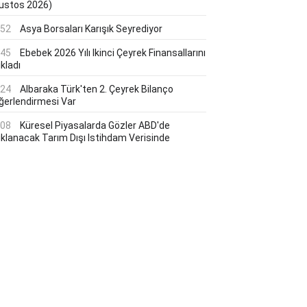
ustos 2026)
:52
Asya Borsaları Karışık Seyrediyor
:45
Ebebek 2026 Yılı Ikinci Çeyrek Finansallarını
kladı
:24
Albaraka Türk'ten 2. Çeyrek Bilanço
ğerlendirmesi Var
:08
Küresel Piyasalarda Gözler ABD'de
ıklanacak Tarım Dışı Istihdam Verisinde