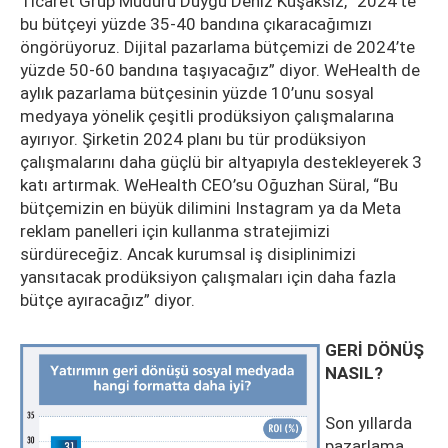
Ticaret Grup Müdürü Duygu Deniz Kuşaksız, “2024’te
bu bütçeyi yüzde 35-40 bandına çıkaracağımızı
öngörüyoruz. Dijital pazarlama bütçemizi de 2024’te
yüzde 50-60 bandına taşıyacağız” diyor. WeHealth de
aylık pazarlama bütçesinin yüzde 10’unu sosyal
medyaya yönelik çeşitli prodüksiyon çalışmalarına
ayırıyor. Şirketin 2024 planı bu tür prodüksiyon
çalışmalarını daha güçlü bir altyapıyla destekleyerek 3
katı artırmak. WeHealth CEO’su Oğuzhan Süral, “Bu
bütçemizin en büyük dilimini Instagram ya da Meta
reklam panelleri için kullanma stratejimizi
sürdüreceğiz. Ancak kurumsal iş disiplinimizi
yansıtacak prodüksiyon çalışmaları için daha fazla
bütçe ayıracağız” diyor.
GERİ DÖNÜŞ
NASIL?
Son yıllarda
pazarlama