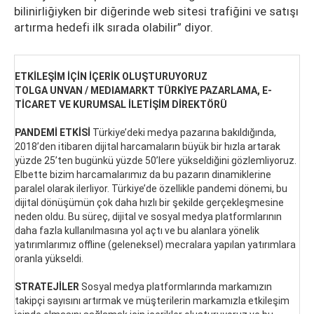
bilinirliğiyken bir diğerinde web sitesi trafiğini ve satışı
artırma hedefi ilk sırada olabilir” diyor.
ETKİLEŞİM İÇİN İÇERİK OLUŞTURUYORUZ
TOLGA UNVAN / MEDIAMARKT TÜRKİYE PAZARLAMA, E-
TİCARET VE KURUMSAL İLETİŞİM DİREKTÖRÜ
PANDEMİ ETKİSİ
Türkiye’deki medya pazarına bakıldığında,
2018’den itibaren dijital harcamaların büyük bir hızla artarak
yüzde 25’ten bugünkü yüzde 50’lere yükseldiğini gözlemliyoruz.
Elbette bizim harcamalarımız da bu pazarın dinamiklerine
paralel olarak ilerliyor. Türkiye’de özellikle pandemi dönemi, bu
dijital dönüşümün çok daha hızlı bir şekilde gerçekleşmesine
neden oldu. Bu süreç, dijital ve sosyal medya platformlarının
daha fazla kullanılmasına yol açtı ve bu alanlara yönelik
yatırımlarımız offline (geleneksel) mecralara yapılan yatırımlara
oranla yükseldi.
STRATEJİLER
Sosyal medya platformlarında markamızın
takipçi sayısını artırmak ve müşterilerin markamızla etkileşim