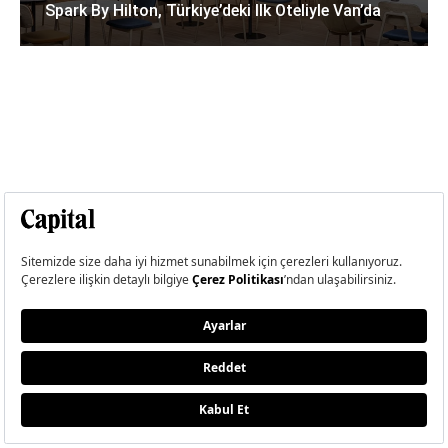
Spark By Hilton, Türkiye’deki Ilk Oteliyle Van’da