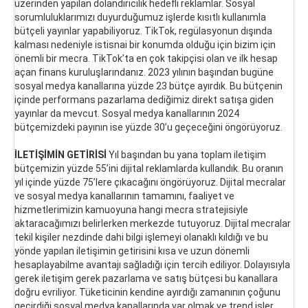
üzerinden yapılan dolandırıcılık hedefli reklamlar. Sosyal
sorumluluklarımızı duyurduğumuz işlerde kısıtlı kullanımla
bütçeli yayınlar yapabiliyoruz. TikTok, regülasyonun dışında
kalması nedeniyle istisnai bir konumda olduğu için bizim için
önemli bir mecra. TikTok’ta en çok takipçisi olan ve ilk hesap
açan finans kuruluşlarındanız. 2023 yılının başından bugüne
sosyal medya kanallarına yüzde 23 bütçe ayırdık. Bu bütçenin
içinde performans pazarlama dediğimiz direkt satışa giden
yayınlar da mevcut. Sosyal medya kanallarının 2024
bütçemizdeki payının ise yüzde 30’u geçeceğini öngörüyoruz.
İLETİŞİMİN GETİRİSİ
Yıl başından bu yana toplam iletişim
bütçemizin yüzde 55’ini dijital reklamlarda kullandık. Bu oranın
yıl içinde yüzde 75’lere çıkacağını öngörüyoruz. Dijital mecralar
ve sosyal medya kanallarının tamamını, faaliyet ve
hizmetlerimizin kamuoyuna hangi mecra stratejisiyle
aktaracağımızı belirlerken merkezde tutuyoruz. Dijital mecralar
tekil kişiler nezdinde dahi bilgi işlemeyi olanaklı kıldığı ve bu
yönde yapılan iletişimin getirisini kısa ve uzun dönemli
hesaplayabilme avantajı sağladığı için tercih ediliyor. Dolayısıyla
gerek iletişim gerek pazarlama ve satış bütçesi bu kanallara
doğru evriliyor. Tüketicinin kendine ayırdığı zamanının çoğunu
geçirdiği sosyal medya kanallarında var olmak ve trend işler