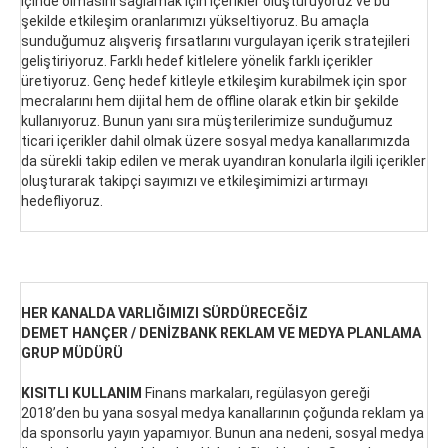
içinde olmasını sağlamak için içerikler oluşturuyoruz ve bu
şekilde etkileşim oranlarımızı yükseltiyoruz. Bu amaçla
sunduğumuz alışveriş fırsatlarını vurgulayan içerik stratejileri
geliştiriyoruz. Farklı hedef kitlelere yönelik farklı içerikler
üretiyoruz. Genç hedef kitleyle etkileşim kurabilmek için spor
mecralarını hem dijital hem de offline olarak etkin bir şekilde
kullanıyoruz. Bunun yanı sıra müşterilerimize sunduğumuz
ticari içerikler dahil olmak üzere sosyal medya kanallarımızda
da sürekli takip edilen ve merak uyandıran konularla ilgili içerikler
oluşturarak takipçi sayımızı ve etkileşimimizi artırmayı
hedefliyoruz.
HER KANALDA VARLIĞIMIZI SÜRDÜRECEĞİZ
DEMET HANÇER / DENİZBANK REKLAM VE MEDYA PLANLAMA
GRUP MÜDÜRÜ
KISITLI KULLANIM
Finans markaları, regülasyon gereği
2018’den bu yana sosyal medya kanallarının çoğunda reklam ya
da sponsorlu yayın yapamıyor. Bunun ana nedeni, sosyal medya