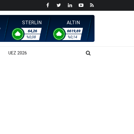
STERLİN
ALTIN
64,26
6619,69
%0,08
%0,14
UEZ 2026