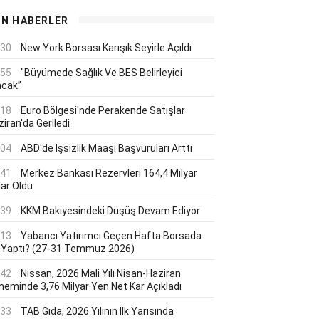
ON HABERLER
:30
New York Borsası Karışık Seyirle Açıldı
:55
"Büyümede Sağlık Ve BES Belirleyici
acak”
:18
Euro Bölgesi'nde Perakende Satışlar
iran'da Geriledi
:04
ABD'de Işsizlik Maaşı Başvuruları Arttı
:41
Merkez Bankası Rezervleri 164,4 Milyar
lar Oldu
:39
KKM Bakiyesindeki Düşüş Devam Ediyor
:13
Yabancı Yatırımcı Geçen Hafta Borsada
 Yaptı? (27-31 Temmuz 2026)
:42
Nissan, 2026 Mali Yılı Nisan-Haziran
neminde 3,76 Milyar Yen Net Kar Açıkladı
:33
TAB Gıda, 2026 Yılının Ilk Yarısında