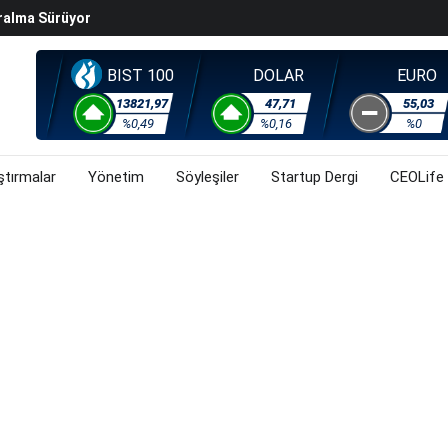
ralma Sürüyor
Başladı? (31 Temmuz 2026)
i Rallisi Risk Iştahını Artırdı
BIST 100
DOLAR
EURO
orsa, Döviz Ve Altında Son Durum Ne? (31 Temmuz 2026)
13821,97
47,71
55,03
%0,49
%0,16
%0
ştırmalar
Yönetim
Söyleşiler
Startup Dergi
CEOLife