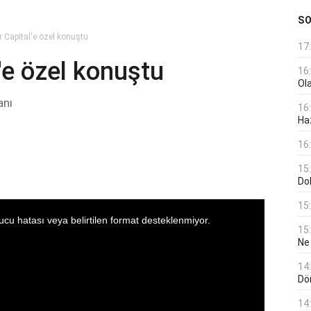
S
 Capital'e özel konuştu
17
'e özel konuştu
16
Ol
anı
16
Haz
16
15
Do
15
15
Ne
14
Dö
14