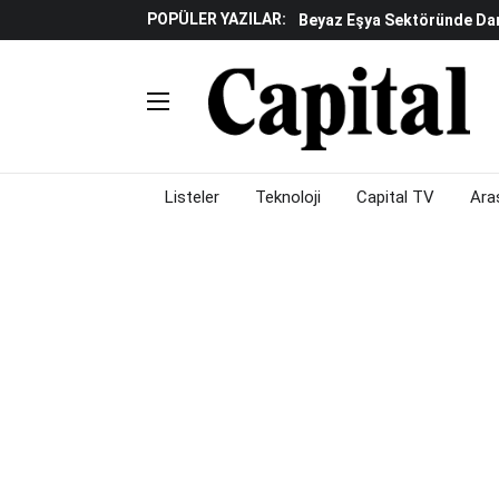
POPÜLER YAZILAR:
Beyaz Eşya Sektöründe Da
Döviz Ve Altın Güne Nasıl 
Küresel Piyasalarda Teknoloj
Piyasalarda Gün Ortası: B
Listeler
Teknoloji
Capital TV
Ara