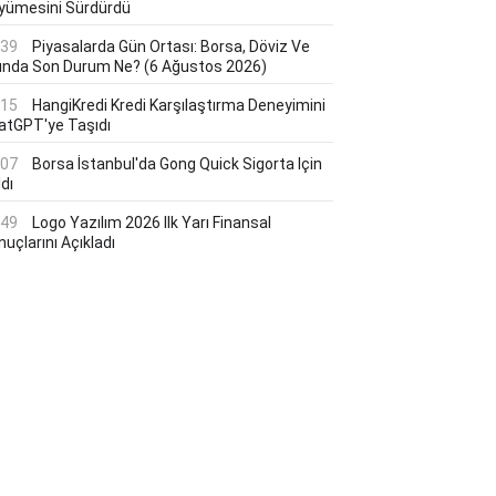
yümesini Sürdürdü
:39
Piyasalarda Gün Ortası: Borsa, Döviz Ve
tında Son Durum Ne? (6 Ağustos 2026)
:15
HangiKredi Kredi Karşılaştırma Deneyimini
atGPT'ye Taşıdı
:07
Borsa İstanbul'da Gong Quick Sigorta Için
dı
:49
Logo Yazılım 2026 Ilk Yarı Finansal
uçlarını Açıkladı