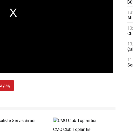
Bü
13
Al
13
Ch
13
Çal
11
Son
aylaş
CMO Club Toplantısı