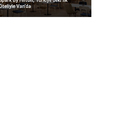
Spark By Hilton, Türkiye’deki Ilk
Oteliyle Van’da