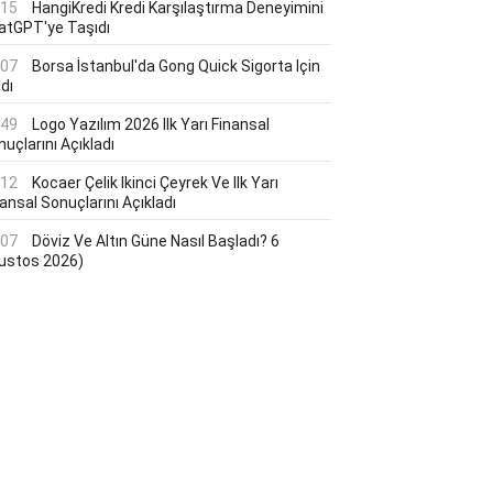
:15
HangiKredi Kredi Karşılaştırma Deneyimini
atGPT'ye Taşıdı
:07
Borsa İstanbul'da Gong Quick Sigorta Için
dı
:49
Logo Yazılım 2026 Ilk Yarı Finansal
uçlarını Açıkladı
:12
Kocaer Çelik Ikinci Çeyrek Ve Ilk Yarı
ansal Sonuçlarını Açıkladı
:07
Döviz Ve Altın Güne Nasıl Başladı? 6
ustos 2026)