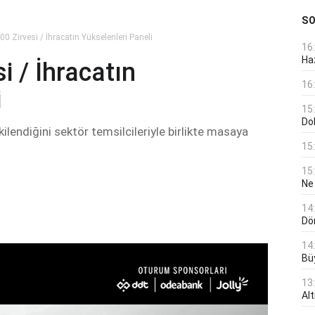
S
 Zirvesi / İhracatın Yükselenleri Paneli
16
Haz
 / İhracatın
16
i
15
Do
ilendiğini sektör temsilcileriyle birlikte masaya
15
15
Ne
14
Dö
14
Bü
13
Al