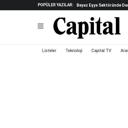
Beyaz Eşya Sektöründe Da
POPÜLER YAZILAR:
Döviz Ve Altın Güne Nasıl 
Küresel Piyasalarda Teknoloj
Piyasalarda Gün Ortası: B
Listeler
Teknoloji
Capital TV
Ara