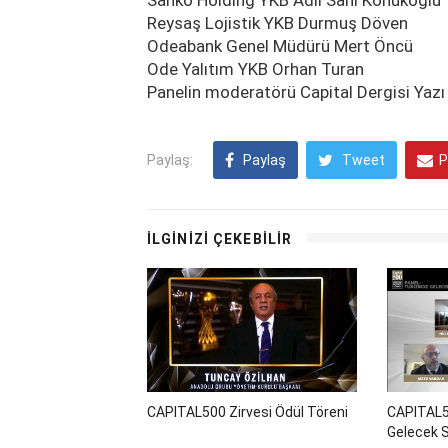
Sanko Holding YKB Adil Sani Konukoğlu
Reysaş Lojistik YKB Durmuş Döven
Odeabank Genel Müdürü Mert Öncü
Ode Yalıtım YKB Orhan Turan
Panelin moderatörü Capital Dergisi Yazı
Paylaş:
Paylaş
Tweet
P
İLGİNİZİ ÇEKEBİLİR
CAPITAL500 Zirvesi Ödül Töreni
CAPITAL5
Gelecek S