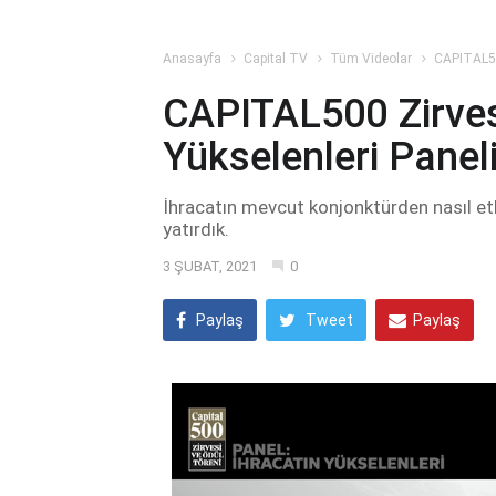
Anasayfa
Capital TV
Tüm Videolar
CAPITAL500
CAPITAL500 Zirvesi
Yükselenleri Panel
İhracatın mevcut konjonktürden nasıl etk
yatırdık.
3 ŞUBAT, 2021
0
Paylaş
Tweet
Paylaş