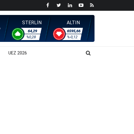
STERLİN
ALTIN
64,29
6595,66
%0,28
%-0,12
UEZ 2026