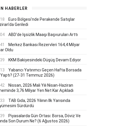
ON HABERLER
:18
Euro Bölgesi'nde Perakende Satışlar
iran'da Geriledi
:04
ABD'de Işsizlik Maaşı Başvuruları Arttı
:41
Merkez Bankası Rezervleri 164,4 Milyar
lar Oldu
:39
KKM Bakiyesindeki Düşüş Devam Ediyor
:13
Yabancı Yatırımcı Geçen Hafta Borsada
 Yaptı? (27-31 Temmuz 2026)
:42
Nissan, 2026 Mali Yılı Nisan-Haziran
neminde 3,76 Milyar Yen Net Kar Açıkladı
:33
TAB Gıda, 2026 Yılının Ilk Yarısında
yümesini Sürdürdü
:39
Piyasalarda Gün Ortası: Borsa, Döviz Ve
tında Son Durum Ne? (6 Ağustos 2026)