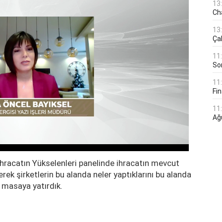
13
Ch
13
Çal
11
Son
11
Fin
11
Ağ
acatın Yükselenleri panelinde ihracatın mevcut
rek şirketlerin bu alanda neler yaptıklarını bu alanda
e masaya yatırdık.