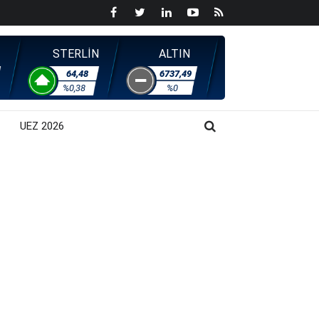
STERLİN
ALTIN
64,48
6737,49
%0,38
%0
UEZ 2026