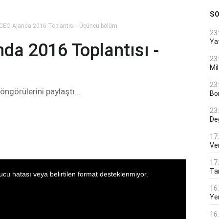
S
CEO Ajanda 2016 Toplantısı - Üçüncü bölüm
23
Ya
da 2016 Toplantısı -
23
Mi
23
öngörülerini paylaştı...
Bo
23
De
17
Ver
17
Tar
16
Ye
16