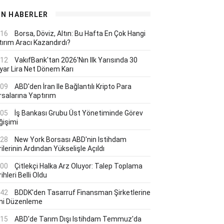
ON HABERLER
:16
Borsa, Döviz, Altın: Bu Hafta En Çok Hangi
tırım Aracı Kazandırdı?
:12
VakıfBank'tan 2026'nın Ilk Yarısında 30
lyar Lira Net Dönem Karı
:09
ABD'den İran Ile Bağlantılı Kripto Para
rsalarına Yaptırım
:05
İş Bankası Grubu Üst Yönetiminde Görev
ğişimi
:28
New York Borsası ABD'nin Istihdam
ilerinin Ardından Yükselişle Açıldı
:00
Çitlekçi Halka Arz Oluyor: Talep Toplama
ihleri Belli Oldu
:42
BDDK'den Tasarruf Finansman Şirketlerine
ni Düzenleme
:15
ABD'de Tarım Dışı Istihdam Temmuz'da