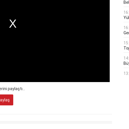
Bek
16
Yü
16
Ge
15
To
14
Bü
13
ini paylaştı...
aylaş