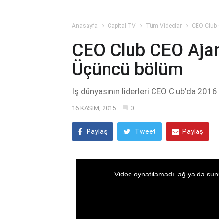
Anasayfa
Capital TV
Tüm Videolar
CEO Club 
CEO Club CEO Ajan
Üçüncü bölüm
İş dünyasının liderleri CEO Club’da 2016 
16 KASIM, 2015
0
Paylaş
Tweet
Paylaş