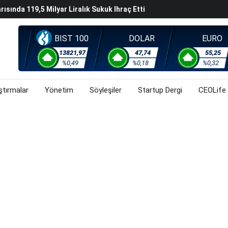
arısında 119,5 Milyar Liralık Sukuk Ihraç Etti
ek Hafta Gözler ABD'de Açıklanacak Tarım Dışı Istihdam
evel Üst Yönetim Yapılanmasına Geçti
BIST 100
DOLAR
EURO
ahnesine Dönüşüyor
13821,97
47,74
55,25
%0,49
%0,18
%0,32
ştırmalar
Yönetim
Söyleşiler
Startup Dergi
CEOLife