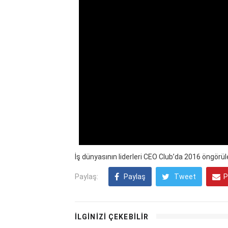
İş dünyasının liderleri CEO Club’da 2016 öngörüler
Paylaş:
Paylaş
Tweet
P
İLGİNİZİ ÇEKEBİLİR