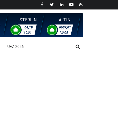
STERLİN
ALTIN
64,19
6687,01
%0,01
%0,05
UEZ 2026