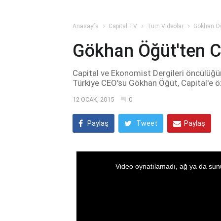
Anasayfa
Capital TV
Tüm Videolar
Gökhan Öğü
Gökhan Öğüt'ten Ca
Capital ve Ekonomist Dergileri öncülü
Türkiye CEO'su Gökhan Öğüt, Capital'e ö
12 OCAK, 2015
0
Paylaş
Tweet
Paylaş