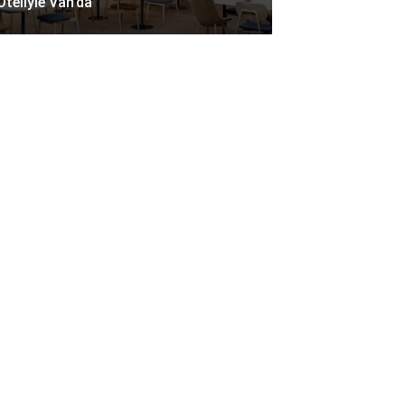
Oteliyle Van’da