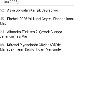
ustos 2026)
:52
Asya Borsaları Karışık Seyrediyor
:45
Ebebek 2026 Yılı Ikinci Çeyrek Finansallarını
kladı
:24
Albaraka Türk'ten 2. Çeyrek Bilanço
ğerlendirmesi Var
:08
Küresel Piyasalarda Gözler ABD'de
ıklanacak Tarım Dışı Istihdam Verisinde