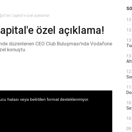
S
t'ten Capital'e özel açıklama!
13
pital'e özel açıklama!
13
13
ğünde düzenlenen CEO Club Buluşması'nda Vodafone
Ton
zel konuştu.
13
Al
12
Son
11
Do
10
Se
10
09