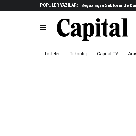
POPÜLER YAZILAR:
Beyaz Eşya Sektöründe Da
Döviz Ve Altın Güne Nasıl 
Küresel Piyasalarda Teknoloj
Piyasalarda Gün Ortası: B
Listeler
Teknoloji
Capital TV
Ara