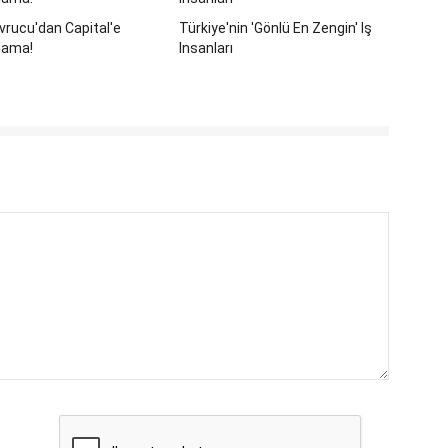
rucu'dan Capital'e
Türkiye'nin 'Gönlü En Zengin' Iş
lama!
Insanları