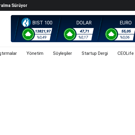
ralma Sürüyor
Başladı? (31 Temmuz 2026)
i Rallisi Risk Iştahını Artırdı
BIST 100
DOLAR
EURO
orsa, Döviz Ve Altında Son Durum Ne? (31 Temmuz 2026)
13821,97
47,71
55,05
%0,49
%0,17
%0,06
ştırmalar
Yönetim
Söyleşiler
Startup Dergi
CEOLife