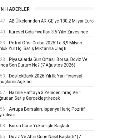
ON HABERLER
:47
AB Ülkelerinden AR-GE'ye 130,2 Milyar Euro
:40
Küresel Gıda Fiyatları 3,5 Yılın Zirvesinde
:33
Petrol Ofisi Grubu 2025'te 8,9 Milyon
luk Yurt Içi Satış Miktarına Ulaştı
:28
Piyasalarda Gün Ortası: Borsa, Döviz Ve
tında Son Durum Ne? (7 Ağustos 2026)
:53
DestekBank 2026 Yılı Ilk Yarı Finansal
uçlarını Açıkladı
:57
Hazine Haftaya 3 Yeniden Ihraç Ve 1
ğrudan Satış Gerçekleştirecek
:56
Avrupa Borsaları, İspanya Hariç Pozitif
yrediyor
:08
Borsa Güne Yükselişle Başladı
:55
Döviz Ve Altın Güne Nasıl Başladı? (7