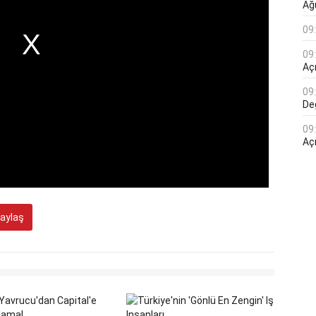
Ağ
09
09
Açı
09
De
09
Aç
aylaş