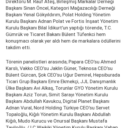
Direktörü M. Rauf Ateş, Birleşmiş Markalar Derneği
Başkanı Sinan Öncel, Kategori Mağazacılığı Derneği
Başkanı Yenal Gökyıldırım, Polat Holding Yönetim
Kurulu Başkanı Adnan Polat ve Fortis İnşaat Yönetim
Kurulu Başkanı Bilal İdikurt’un yaptığı törende, T.C.
Gümrük ve Ticaret Bakanı Bülent Tüfenkci hem
konuşmacı olarak yer aldı hem de markalara ödüllerini
takdim etti.
Törenin panelistleri arasında; Papara CEO’su Ahmed
Karslı, Vakko CEO’su Jaklin Güner, Teknosa CEO’su
Bülent Gürcan, Şok CEO’su Uğur Demirel, Hepsiburada
Ticari Grup Başkanı Emre Ekmekçi, JJL Danışmanlık
Ülke Başkanı Avi Alkaş, Torunlar GYO Yönetim Kurulu
Başkanı Aziz Torun, Simit Sarayı Yönetim Kurulu
Başkanı Abdullah Kavukcu, Digital Planet Başkanı
Adnan Vural, Nord Holding Türkiye CEO’su Servet
Topaloğlu, Kiğılı Yönetim Kurulu Başkanı Abdullah
Kiğılı, Mudo Kurucu ve Onursal Başkanı Mustafa
Taviloğlu, / LC Waikiki Yönetim Kurulu Başkanı Vahap