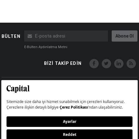
Abone Ol
BÜLTEN
E-Bülten Aydınlatma Metni
BİZİ TAKİP EDİN
Copyright © Capital Online
Big Medya Teknoloji A.Ş.
Üsküdar İstanbul Turkey
Künye
İletişim
Çerez Politikası
Çerezleri Sıfırla
Aydınlatma Metni
Abonelik