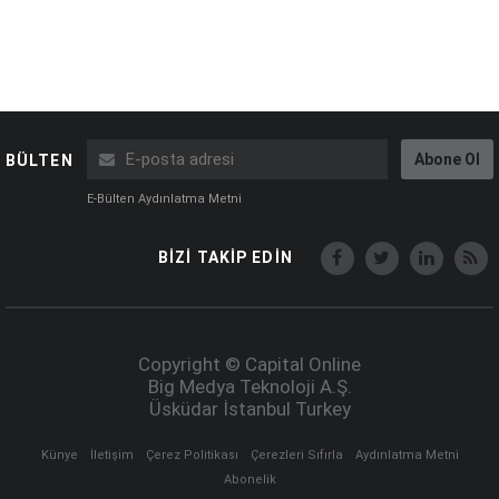
Abone Ol
BÜLTEN
E-Bülten Aydınlatma Metni
BİZİ TAKİP EDİN
Copyright © Capital Online
Big Medya Teknoloji A.Ş.
Üsküdar İstanbul Turkey
Künye
İletişim
Çerez Politikası
Çerezleri Sıfırla
Aydınlatma Metni
Abonelik