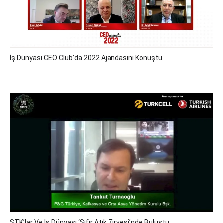
İş Dünyası CEO Club’da 2022 Ajandasını Konuştu
STK’lar Ve Iş Dünyası ‘Sıfır Atık Zirvesi’nde Buluştu