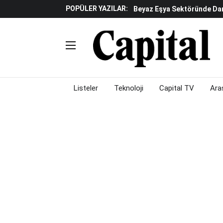
POPÜLER YAZILAR:
Döviz Ve Altın Güne Nasıl 
Küresel Piyasalarda Teknoloj
Piyasalarda Gün Ortası: B
Listeler
Teknoloji
Capital TV
Ara