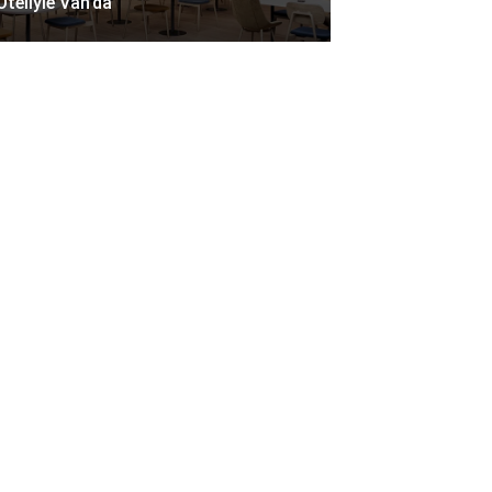
Oteliyle Van’da