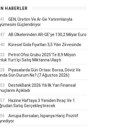
ON HABERLER
:41
GEN, Üretim Ve Ar-Ge Yatırımlarıyla
yümesini Güçlendiriyor
:47
AB Ülkelerinden AR-GE'ye 130,2 Milyar Euro
:40
Küresel Gıda Fiyatları 3,5 Yılın Zirvesinde
:33
Petrol Ofisi Grubu 2025'te 8,9 Milyon
luk Yurt Içi Satış Miktarına Ulaştı
:28
Piyasalarda Gün Ortası: Borsa, Döviz Ve
tında Son Durum Ne? (7 Ağustos 2026)
:53
DestekBank 2026 Yılı Ilk Yarı Finansal
uçlarını Açıkladı
:57
Hazine Haftaya 3 Yeniden Ihraç Ve 1
ğrudan Satış Gerçekleştirecek
:56
Avrupa Borsaları, İspanya Hariç Pozitif
yrediyor