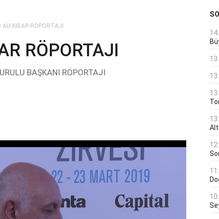
S
 ALİ KİBAR RÖPORTAJI
14
Bü
BAR RÖPORTAJI
13
 KURULU BAŞKANI RÖPORTAJI
13
13
Ton
13
Al
12
Son
11
Do
10
Se