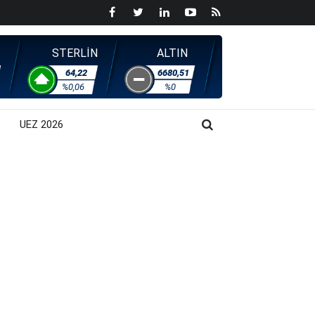
STERLİN
ALTIN
64,22
6680,51
%0,06
%0
UEZ 2026