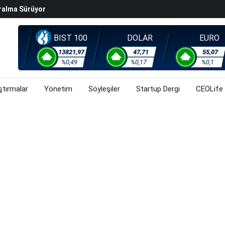
Başladı? (31 Temmuz 2026)
i Rallisi Risk Iştahını Artırdı
orsa, Döviz Ve Altında Son Durum Ne? (31 Temmuz 2026)
BIST 100
DOLAR
EURO
13821,97
47,71
55,07
%0,49
%0,17
%0,1
ştırmalar
Yönetim
Söyleşiler
Startup Dergi
CEOLife