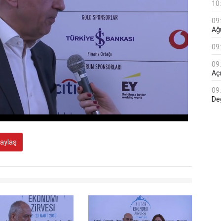
10
09
Ağ
09
09
Açı
09
De
aylaş