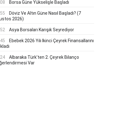
:08
Borsa Güne Yükselişle Başladı
:55
Döviz Ve Altın Güne Nasıl Başladı? (7
ustos 2026)
:52
Asya Borsaları Karışık Seyrediyor
:45
Ebebek 2026 Yılı Ikinci Çeyrek Finansallarını
kladı
:24
Albaraka Türk'ten 2. Çeyrek Bilanço
ğerlendirmesi Var