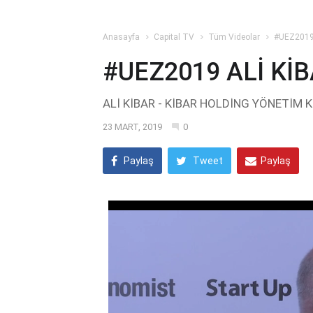
Anasayfa
Capital TV
Tüm Videolar
#UEZ2019
#UEZ2019 ALİ Kİ
ALİ KİBAR - KİBAR HOLDİNG YÖNETİM
23 MART, 2019
0
Paylaş
Tweet
Paylaş