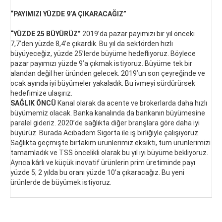
“PAYIMIZI YÜZDE 9’A ÇIKARACAĞIZ”
“YÜZDE 25 BÜYÜRÜZ”
2019’da pazar payımızı bir yıl önceki
7,7’den yüzde 8,4’e çıkardık. Bu yıl da sektörden hızlı
büyüyeceğiz, yüzde 25’lerde büyüme hedefliyoruz. Böylece
pazar payımızı yüzde 9’a çıkmak istiyoruz. Büyüme tek bir
alandan değil her üründen gelecek. 2019’un son çeyreğinde ve
ocak ayında iyi büyümeler yakaladık. Bu ivmeyi sürdürürsek
hedefimize ulaşırız.
SAĞLIK ÖNCÜ
Kanal olarak da acente ve brokerlarda daha hızlı
büyümemiz olacak. Banka kanalında da bankanın büyümesine
paralel gideriz. 2020’de sağlıkta diğer branşlara göre daha iyi
büyürüz. Burada Acıbadem Sigorta ile iş birliğiyle çalışıyoruz.
Sağlıkta geçmişte birtakım ürünlerimiz eksikti, tüm ürünlerimizi
tamamladık ve TSS öncelikli olarak bu yıl iyi büyüme bekliyoruz.
Ayrıca kârlı ve küçük inovatif ürünlerin prim üretiminde payı
yüzde 5; 2 yılda bu oranı yüzde 10’a çıkaracağız. Bu yeni
ürünlerde de büyümek istiyoruz.