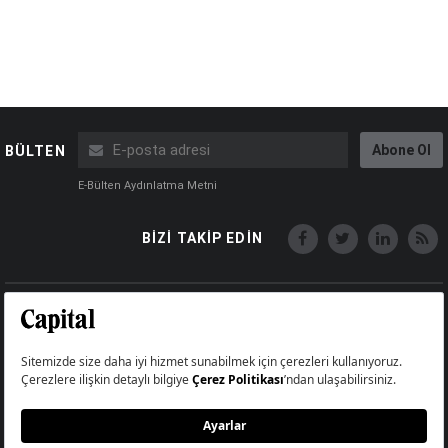
Abone Ol
BÜLTEN
E-Bülten Aydınlatma Metni
BİZİ TAKİP EDİN
Copyright © Capital Online
Big Medya Teknoloji A.Ş.
Üsküdar İstanbul Turkey
Künye
İletişim
Çerez Politikası
Çerezleri Sıfırla
Aydınlatma Metni
Abonelik