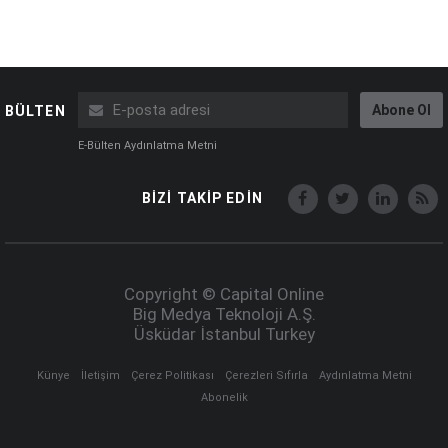
Abone Ol
BÜLTEN
E-Bülten Aydınlatma Metni
BİZİ TAKİP EDİN
Copyright © Capital Online
Big Medya Teknoloji A.Ş.
Üsküdar İstanbul Turkey
Künye
İletişim
Çerez Politikası
Çerezleri Sıfırla
Aydınlatma Metni
Abonelik