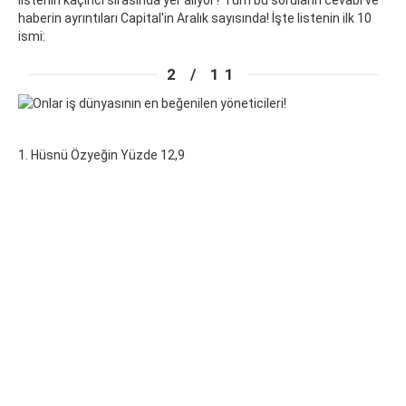
listenin kaçıncı sırasında yer alıyor? Tüm bu soruların cevabı ve
haberin ayrıntıları Capital'in Aralık sayısında! İşte listenin ilk 10
ismi:
2 / 11
1. Hüsnü Özyeğin Yüzde 12,9