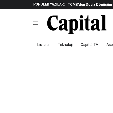
POPÜLER YAZILAR:
TCMB'den Döviz Dönüşüm De
Katılım Bankaları Yılın Ilk Y
Küresel Piyasalarda Gelec
Verisine Çevrildi
Altınay Savunma Grubu C-L
Çalışma Alanları Konser S
Listeler
Teknoloji
Capital TV
Ara