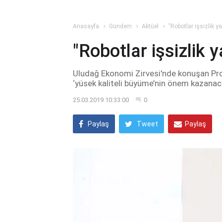
Anasayfa
Gündem
Aktüel
"Robotlar işsizlik 
"Robotlar işsizlik
Uludağ Ekonomi Zirvesi'nde konuşan Pr
‘yüsek kaliteli büyüme’nin önem kazanacağ
25.03.2019 10:33:00
0
Paylaş
Tweet
Paylaş