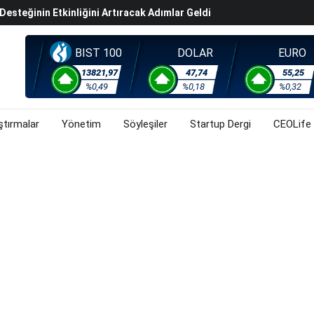
steğinin Etkinliğini Artıracak Adımlar Geldi
arısında 119,5 Milyar Liralık Sukuk Ihraç Etti
ek Hafta Gözler ABD'de Açıklanacak Tarım Dışı Istihdam
BIST 100
DOLAR
EURO
evel Üst Yönetim Yapılanmasına Geçti
13821,97
47,74
55,25
%0,49
%0,18
%0,32
ahnesine Dönüşüyor
ştırmalar
Yönetim
Söyleşiler
Startup Dergi
CEOLife