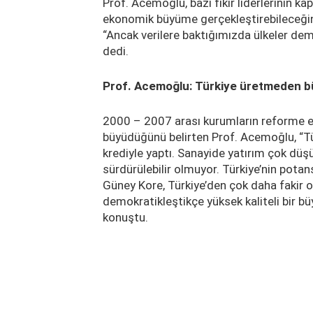
Prof. Acemoğlu, bazı fikir liderlerinin k
ekonomik büyüme gerçekleştirebileceğini, 
“Ancak verilere baktığımızda ülkeler de
dedi.
Prof. Acemoğlu: Türkiye üretmeden 
2000 – 2007 arası kurumların reforme ed
büyüdüğünü belirten Prof. Acemoğlu, “Tür
krediyle yaptı. Sanayide yatırım çok düş
sürdürülebilir olmuyor. Türkiye’nin potan
Güney Kore, Türkiye’den çok daha fakir o
demokratikleştikçe yüksek kaliteli bir b
konuştu.