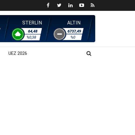
STERLİN
ALTIN
64,48
6737,49
%0,38
%0
UEZ 2026