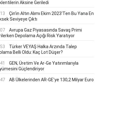
lentilerin Aksine Geriledi
:13
Çin'in Altın Alımı Ekim 2023'ten Bu Yana En
ksek Seviyeye Çıktı
:07
Avrupa Gaz Piyasasında Savaş Primi
rilerken Depolama Açığı Risk Yaratıyor
:53
Türker VEYAŞ Halka Arzında Talep
plama Belli Oldu: Kaç Lot Düşer?
:41
GEN, Üretim Ve Ar-Ge Yatırımlarıyla
yümesini Güçlendiriyor
:47
AB Ülkelerinden AR-GE'ye 130,2 Milyar Euro