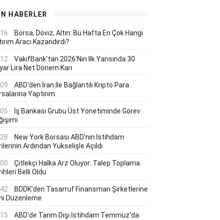
ON HABERLER
:16
Borsa, Döviz, Altın: Bu Hafta En Çok Hangi
tırım Aracı Kazandırdı?
:12
VakıfBank'tan 2026'nın Ilk Yarısında 30
lyar Lira Net Dönem Karı
:09
ABD'den İran Ile Bağlantılı Kripto Para
rsalarına Yaptırım
:05
İş Bankası Grubu Üst Yönetiminde Görev
ğişimi
:28
New York Borsası ABD'nin Istihdam
ilerinin Ardından Yükselişle Açıldı
:00
Çitlekçi Halka Arz Oluyor: Talep Toplama
ihleri Belli Oldu
:42
BDDK'den Tasarruf Finansman Şirketlerine
ni Düzenleme
:15
ABD'de Tarım Dışı Istihdam Temmuz'da