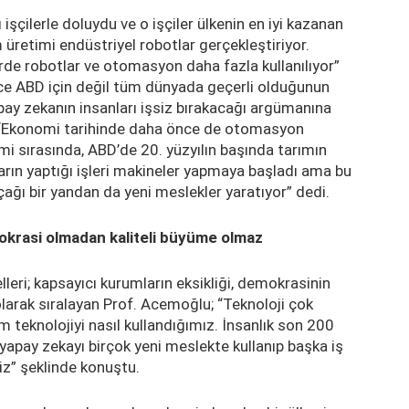
işçilerle doluydu ve o işçiler ülkenin en iyi kazanan
 üretimi endüstriyel robotlar gerçekleştiriyor.
de robotlar ve otomasyon daha fazla kullanılıyor”
e ABD için değil tüm dünyada geçerli olduğunun
apay zekanın insanları işsiz bırakacağı argümanına
; “Ekonomi tarihinde daha önce de otomasyon
mi sırasında, ABD’de 20. yüzyılın başında tarımın
ın yaptığı işleri makineler yapmaya başladı ama bu
ğı bir yandan da yeni meslekler yaratıyor” dedi.
krasi olmadan kaliteli büyüme olmaz
leri; kapsayıcı kurumların eksikliği, demokrasinin
 olarak sıralayan Prof. Acemoğlu; “Teknoloji çok
m teknolojiyi nasıl kullandığımız. İnsanlık son 200
n yapay zekayı birçok yeni meslekte kullanıp başka iş
riz” şeklinde konuştu.