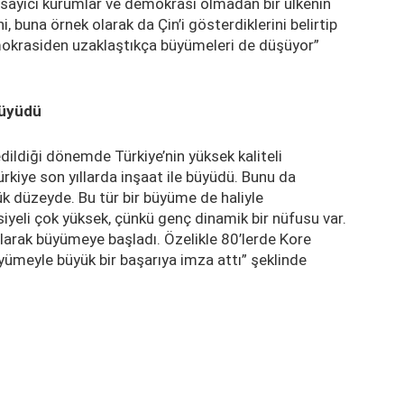
apsayıcı kurumlar ve demokrasi olmadan bir ülkenin
buna örnek olarak da Çin’i gösterdiklerini belirtip
mokrasiden uzaklaştıkça büyümeleri de düşüyor”
büyüdü
ildiği dönemde Türkiye’nin yüksek kaliteli
kiye son yıllarda inşaat ile büyüdü. Bunu da
ük düzeyde. Bu tür bir büyüme de haliyle
siyeli çok yüksek, çünkü genç dinamik bir nüfusu var.
larak büyümeye başladı. Özelikle 80’lerde Kore
üyümeyle büyük bir başarıya imza attı” şeklinde