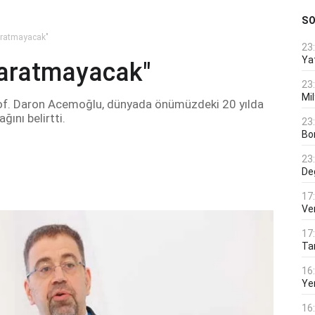
S
yaratmayacak"
23
Ya
 yaratmayacak"
23
Mi
of. Daron Acemoğlu, dünyada önümüzdeki 20 yılda
ını belirtti.
23
Bo
23
De
17
Ver
17
Tar
16
Ye
16