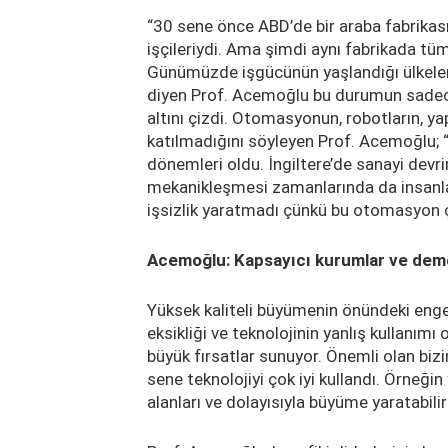
“30 sene önce ABD’de bir araba fabrikası 
işçileriydi. Ama şimdi aynı fabrikada tüm
Günümüzde işgücünün yaşlandığı ülkeler
diyen Prof. Acemoğlu bu durumun sadec
altını çizdi. Otomasyonun, robotların, y
katılmadığını söyleyen Prof. Acemoğlu
dönemleri oldu. İngiltere’de sanayi devri
mekanikleşmesi zamanlarında da insanlar
işsizlik yaratmadı çünkü bu otomasyon ça
Acemoğlu: Kapsayıcı kurumlar ve demo
Yüksek kaliteli büyümenin önündeki engel
eksikliği ve teknolojinin yanlış kullanımı
büyük fırsatlar sunuyor. Önemli olan bizi
sene teknolojiyi çok iyi kullandı. Örneği
alanları ve dolayısıyla büyüme yaratabili