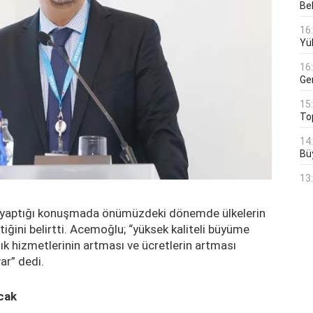
Bek
16
Yü
16
Ge
15
To
14
Bü
13
 yaptığı konuşmada önümüzdeki dönemde ülkelerin
iğini belirtti. Acemoğlu; “yüksek kaliteli büyüme
lık hizmetlerinin artması ve ücretlerin artması
r” dedi.
cak