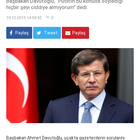
Başbakan Davutoğlu, “Putin'in bu konuda söylediği
hiçbir şeyi ciddiye almıyorum" dedi.
19.12.2015 14:59:52
0
Paylaş
Tweet
Paylaş
Başbakan Ahmet Davutoğlu, uçakta gazetecilerin sorularını