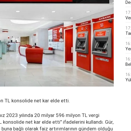
De
17
Ver
17
Tar
16
Ye
16
Bek
16
Yü
n TL konsolide net kar elde etti.
z 2023 yılında 20 milyar 596 milyon TL vergi
 konsolide net kar elde etti" ifadelerini kullandı. Gür,
buna bağlı olarak faiz artırımlarının gündem olduğu