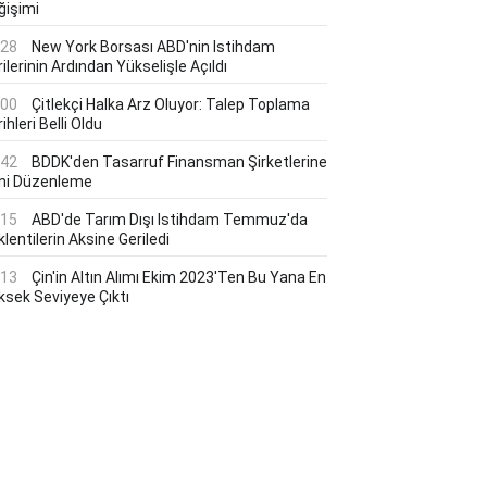
ğişimi
:28
New York Borsası ABD'nin Istihdam
ilerinin Ardından Yükselişle Açıldı
:00
Çitlekçi Halka Arz Oluyor: Talep Toplama
ihleri Belli Oldu
:42
BDDK'den Tasarruf Finansman Şirketlerine
ni Düzenleme
:15
ABD'de Tarım Dışı Istihdam Temmuz'da
lentilerin Aksine Geriledi
:13
Çin'in Altın Alımı Ekim 2023'ten Bu Yana En
ksek Seviyeye Çıktı