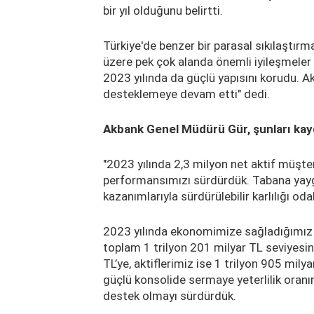
bir yıl olduğunu belirtti.
Türkiye'de benzer bir parasal sıkılaştırm
üzere pek çok alanda önemli iyileşmeler 
2023 yılında da güçlü yapısını korudu. 
desteklemeye devam etti" dedi.
Akbank Genel Müdürü Gür, şunları kayd
"2023 yılında 2,3 milyon net aktif müşte
performansımızı sürdürdük. Tabana yaygı
kazanımlarıyla sürdürülebilir karlılığı 
2023 yılında ekonomimize sağladığımız k
toplam 1 trilyon 201 milyar TL seviyesi
TL’ye, aktiflerimiz ise 1 trilyon 905 mil
güçlü konsolide sermaye yeterlilik oran
destek olmayı sürdürdük.