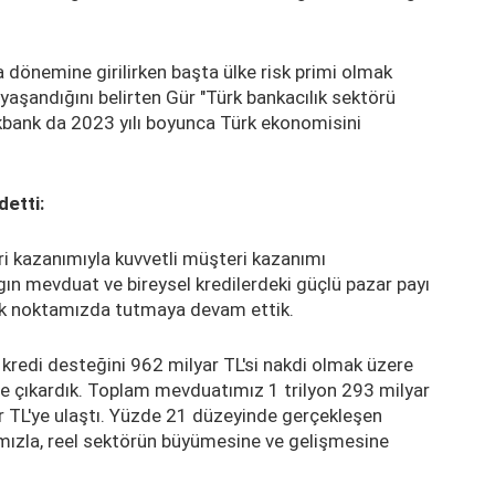
a dönemine girilirken başta ülke risk primi olmak
yaşandığını belirten Gür "Türk bankacılık sektörü
Akbank da 2023 yılı boyunca Türk ekonomisini
etti:
ri kazanımıyla kuvvetli müşteri kazanımı
n mevduat ve bireysel kredilerdeki güçlü pazar payı
odak noktamızda tutmaya devam ettik.
redi desteğini 962 milyar TL'si nakdi olmak üzere
ne çıkardık. Toplam mevduatımız 1 trilyon 293 milyar
yar TL'ye ulaştı. Yüzde 21 düzeyinde gerçekleşen
ımızla, reel sektörün büyümesine ve gelişmesine