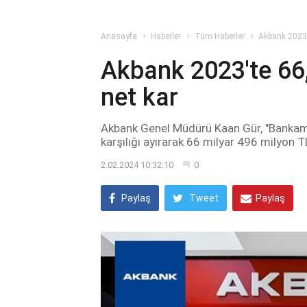
Anasayfa
Haberler
Tüm Haberler
Akbank 2023'
Akbank 2023'te 66,
net kar
Akbank Genel Müdürü Kaan Gür, "Bankamı
karşılığı ayırarak 66 milyar 496 milyon T
2.02.2024 10:32:10
0
Paylaş
Tweet
Paylaş