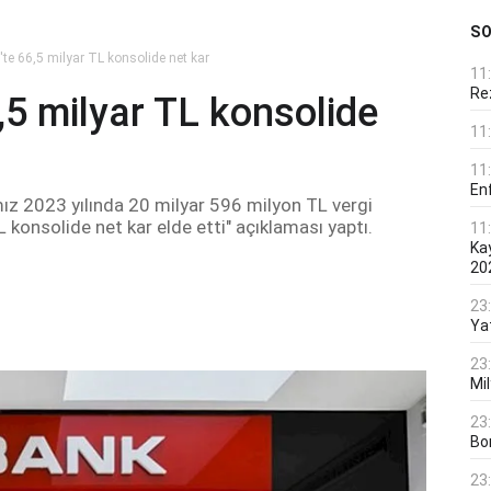
S
te 66,5 milyar TL konsolide net kar
11
Rez
5 milyar TL konsolide
11
11
En
z 2023 yılında 20 milyar 596 milyon TL vergi
L konsolide net kar elde etti" açıklaması yaptı.
11
Ka
20
23
Ya
23
Mi
23
Bo
23