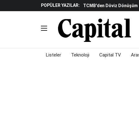
POPÜLER YAZILAR:
TCMB'den Döviz Dönüşüm De
Katılım Bankaları Yılın Ilk Y
Küresel Piyasalarda Gelec
Verisine Çevrildi
Altınay Savunma Grubu C-L
Çalışma Alanları Konser S
Listeler
Teknoloji
Capital TV
Ara