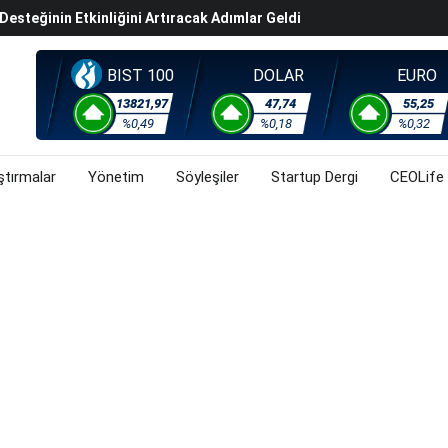
steğinin Etkinliğini Artıracak Adımlar Geldi
arısında 119,5 Milyar Liralık Sukuk Ihraç Etti
ek Hafta Gözler ABD'de Açıklanacak Tarım Dışı Istihdam
BIST 100
DOLAR
EURO
evel Üst Yönetim Yapılanmasına Geçti
13821,97
47,74
55,25
%0,49
%0,18
%0,32
ahnesine Dönüşüyor
ştırmalar
Yönetim
Söyleşiler
Startup Dergi
CEOLife