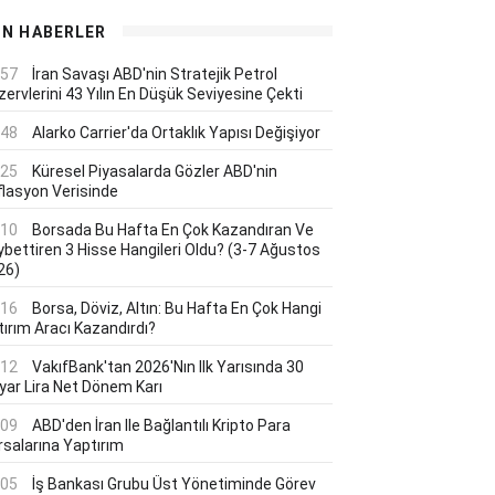
ON HABERLER
:57
İran Savaşı ABD'nin Stratejik Petrol
ervlerini 43 Yılın En Düşük Seviyesine Çekti
:48
Alarko Carrier'da Ortaklık Yapısı Değişiyor
:25
Küresel Piyasalarda Gözler ABD'nin
flasyon Verisinde
:10
Borsada Bu Hafta En Çok Kazandıran Ve
ybettiren 3 Hisse Hangileri Oldu? (3-7 Ağustos
26)
:16
Borsa, Döviz, Altın: Bu Hafta En Çok Hangi
tırım Aracı Kazandırdı?
:12
VakıfBank'tan 2026'nın Ilk Yarısında 30
lyar Lira Net Dönem Karı
:09
ABD'den İran Ile Bağlantılı Kripto Para
rsalarına Yaptırım
:05
İş Bankası Grubu Üst Yönetiminde Görev