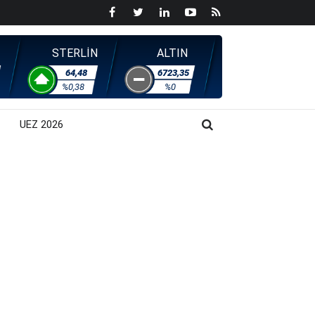
STERLİN
ALTIN
64,48
6723,35
%0,38
%0
UEZ 2026