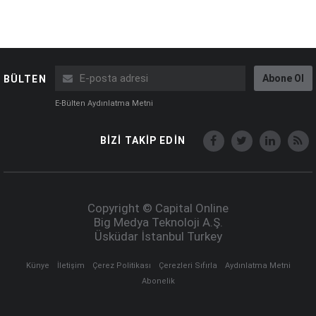
Abone Ol
BÜLTEN
E-Bülten Aydınlatma Metni
BİZİ TAKİP EDİN
Copyright © Capital Online
Big Medya Teknoloji A.Ş.
Üsküdar İstanbul Turkey
Künye
İletişim
Çerez Politikası
Çerezleri Sıfırla
Aydınlatma Metni
Abonelik