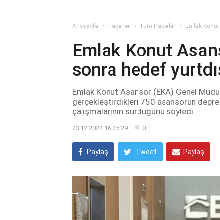
Anasayfa
Haberler
Tüm Haberler
Emlak Konut 
Emlak Konut Asan
sonra hedef yurtdı
Emlak Konut Asansör (EKA) Genel Müdürü
gerçekleştirdikleri 750 asansörün depre
çalışmalarının sürdüğünü söyledi.
23.12.2024 16:25:29
0
Paylaş
Tweet
Paylaş