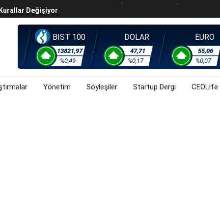
Kurallar Değişiyor
ralma Sürüyor
Başladı? (31 Temmuz 2026)
BIST 100
DOLAR
EURO
i Rallisi Risk Iştahını Artırdı
13821,97
47,71
55,06
orsa, Döviz Ve Altında Son Durum Ne? (31 Temmuz 2026)
%0,49
%0,17
%0,07
ştırmalar
Yönetim
Söyleşiler
Startup Dergi
CEOLife