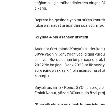
sağlamak için mühendislerden oluşan 30 k
çıkardı.
Deprem bölgesinde yapımı süren konutlar
itibaren ihracatta adından söz ettirmek i
İki yılda 4 bin asansör üretildi
Asansör üretiminde Konya'nın lider kon
50'ye yakının Konya'dan yapıldığını vurgu
biliniyor. Biz de bunun bir parçası olara
2022'de başladı. Ocak 2023'te ilk sevkiy
süre içinde yaklaşık 4 bin asansör ürett
konuştu.
Bayraktar, Emlak Konut GYO'nun projele
Emlak Konut, yüzde 30'unun da özel projel
"Kısa sürelerde çok muhteşem işler ya