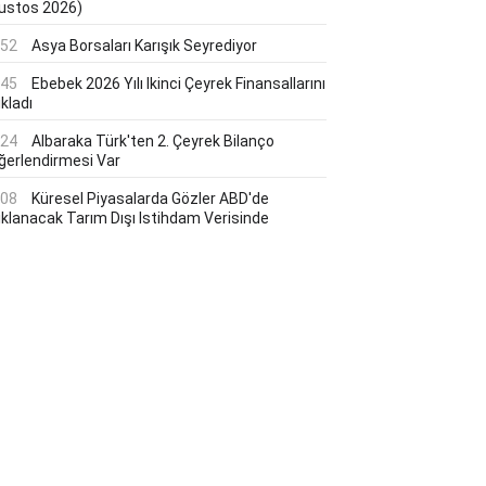
ustos 2026)
:52
Asya Borsaları Karışık Seyrediyor
:45
Ebebek 2026 Yılı Ikinci Çeyrek Finansallarını
kladı
:24
Albaraka Türk'ten 2. Çeyrek Bilanço
ğerlendirmesi Var
:08
Küresel Piyasalarda Gözler ABD'de
ıklanacak Tarım Dışı Istihdam Verisinde