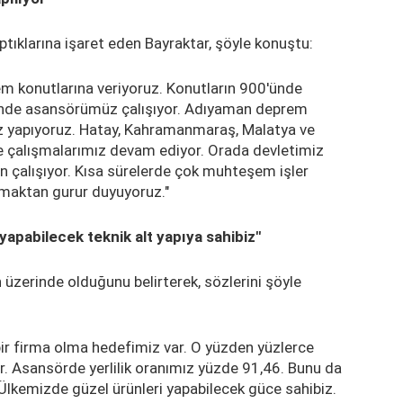
tıklarına işaret eden Bayraktar, şöyle konuştu:
 konutlarına veriyoruz. Konutların 900'ünde
sinde asansörümüz çalışıyor. Adıyaman deprem
iz yapıyoruz. Hatay, Kahramanmaraş, Malatya ve
e çalışmalarımız devam ediyor. Orada devletimiz
an çalışıyor. Kısa sürelerde çok muhteşem işler
olmaktan gurur duyuyoruz."
yapabilecek teknik alt yapıya sahibiz"
n üzerinde olduğunu belirterek, sözlerini şöyle
 bir firma olma hedefimiz var. O yüzden yüzlerce
r. Asansörde yerlilik oranımız yüzde 91,46. Bunu da
Ülkemizde güzel ürünleri yapabilecek güce sahibiz.