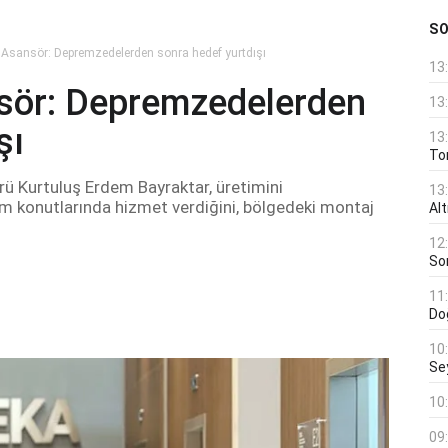
S
Asansör: Depremzedelerden sonra hedef yurtdışı
13
sör: Depremzedelerden
13
şı
13
Ton
 Kurtuluş Erdem Bayraktar, üretimini
13
m konutlarında hizmet verdiğini, bölgedeki montaj
Al
12
Son
11
Do
10
Se
10
09