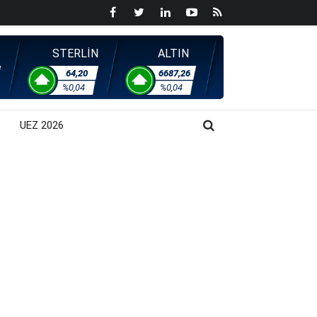
STERLİN
ALTIN
64,20
6687,26
%0,04
%0,04
UEZ 2026