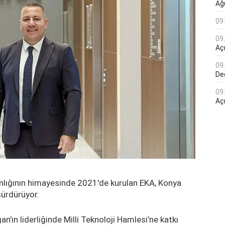
Ağ
09
09
Açı
09
De
09
Aç
akanlığının himayesinde 2021'de kurulan EKA, Konya
sürdürüyor.
ın liderliğinde Milli Teknoloji Hamlesi'ne katkı