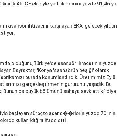
işilik AR-GE ekibiyle yerlilik oranını yüzde 91,46'ya
ın asansör ihtiyacını karşılayan EKA, gelecek yıldan
stiyor.
umda olduğunu,Türkiye'de asansör ihracatının yüzde
layan Bayraktar, "Konya 'asansörün beşiği' olarak
k fabrikamızı burada konumlandırdık. Üretimimiz Eylül
atlarımızı gerçekleştirmenin gururunu yaşadık. Bu
ik. Bunun da büyük bölümünü sahaya sevk ettik." diye
riyle başlayan süreçte asans��rlerin yüzde 70'inin
erde kullanıldığını ifade etti.
pılıyor"