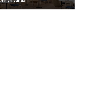
Oteliyle Van’da