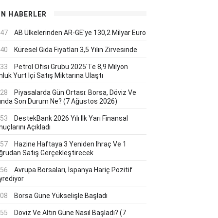
ON HABERLER
:47
AB Ülkelerinden AR-GE'ye 130,2 Milyar Euro
:40
Küresel Gıda Fiyatları 3,5 Yılın Zirvesinde
:33
Petrol Ofisi Grubu 2025'te 8,9 Milyon
luk Yurt Içi Satış Miktarına Ulaştı
:28
Piyasalarda Gün Ortası: Borsa, Döviz Ve
tında Son Durum Ne? (7 Ağustos 2026)
:53
DestekBank 2026 Yılı Ilk Yarı Finansal
uçlarını Açıkladı
:57
Hazine Haftaya 3 Yeniden Ihraç Ve 1
ğrudan Satış Gerçekleştirecek
:56
Avrupa Borsaları, İspanya Hariç Pozitif
yrediyor
:08
Borsa Güne Yükselişle Başladı
:55
Döviz Ve Altın Güne Nasıl Başladı? (7