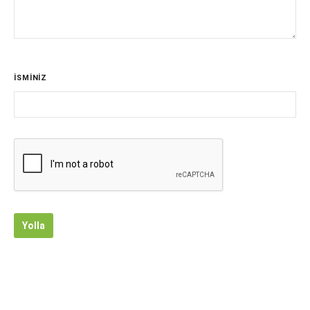
İSMİNİZ
Yolla