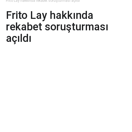
Frito Lay hakkında rekabet soruşturması açıldı
Frito Lay hakkında
rekabet soruşturması
açıldı