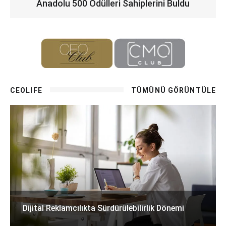
Anadolu 500 Ödülleri Sahiplerini Buldu
CEOLIFE
TÜMÜNÜ GÖRÜNTÜLE
Dijital Reklamcılıkta Sürdürülebilirlik Dönemi