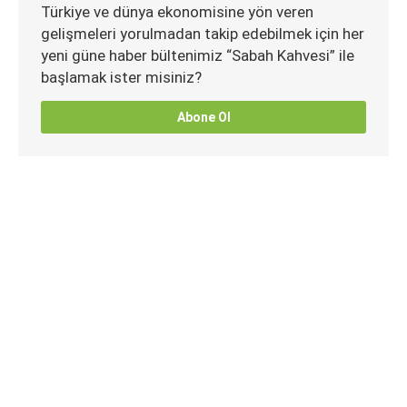
Türkiye ve dünya ekonomisine yön veren
gelişmeleri yorulmadan takip edebilmek için her
yeni güne haber bültenimiz “Sabah Kahvesi” ile
başlamak ister misiniz?
Abone Ol