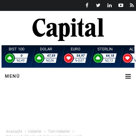
BIST 100
DOLAR
EURO
STERL
0
47,59
54,97
6
%0,49
%0,06
%-0,07
%0
MENÜ
Anasayfa
Haberler
Tüm Haberler