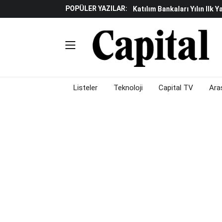
POPÜLER YAZILAR:
Katılım Bankaları Yılın Ilk Y
Küresel Piyasalarda Gelec
Verisine Çevrildi
Altınay Savunma Grubu C-L
Çalışma Alanları Konser S
Listeler
Teknoloji
Capital TV
Ara