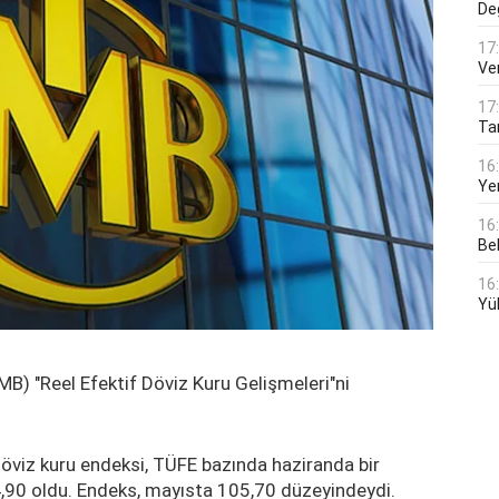
De
17
Ver
17
Tar
16
Ye
16
Bek
16
Yü
) "Reel Efektif Döviz Kuru Gelişmeleri"ni
döviz kuru endeksi, TÜFE bazında haziranda bir
4,90 oldu. Endeks, mayısta 105,70 düzeyindeydi.