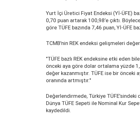
Yurt İçi Üretici Fiyat Endeksi (Yİ-ÜFE) b
0,70 puan artarak 100,98’e çıktı. Böylece
göre TÜFE bazında 7,46 puan, Yİ-ÜFE baz
TCMB'nin REK endeksi gelişmeleri değerl
"TÜFE bazlı REK endeksine etki eden bileş
önceki aya göre dolar ortalama yüzde 1
değer kazanmıştır. TÜFE ise bir önceki 
oranında artmıştır."
Değerlendirmede, Türkiye TÜFE’sindeki d
Dünya TÜFE Sepeti ile Nominal Kur Sepeti
kaydedildi.