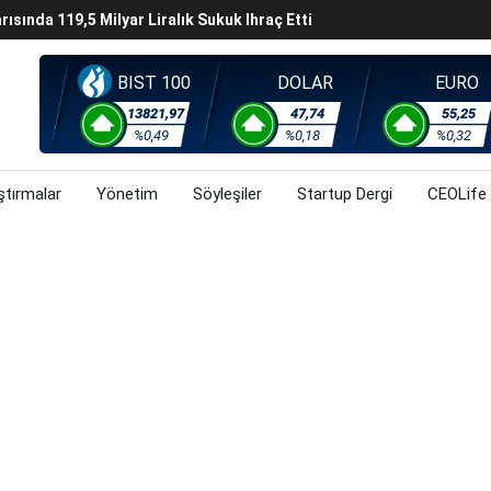
arısında 119,5 Milyar Liralık Sukuk Ihraç Etti
ek Hafta Gözler ABD'de Açıklanacak Tarım Dışı Istihdam
BIST 100
DOLAR
EURO
evel Üst Yönetim Yapılanmasına Geçti
ahnesine Dönüşüyor
13821,97
47,74
55,25
%0,49
%0,18
%0,32
ştırmalar
Yönetim
Söyleşiler
Startup Dergi
CEOLife