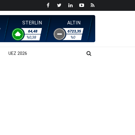
STERLİN
ALTIN
64,48
6723,35
%0,38
%0
UEZ 2026