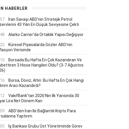
ON HABERLER
:57
İran Savaşı ABD'nin Stratejik Petrol
ervlerini 43 Yılın En Düşük Seviyesine Çekti
:48
Alarko Carrier'da Ortaklık Yapısı Değişiyor
:25
Küresel Piyasalarda Gözler ABD'nin
flasyon Verisinde
:10
Borsada Bu Hafta En Çok Kazandıran Ve
ybettiren 3 Hisse Hangileri Oldu? (3-7 Ağustos
26)
:16
Borsa, Döviz, Altın: Bu Hafta En Çok Hangi
tırım Aracı Kazandırdı?
:12
VakıfBank'tan 2026'nın Ilk Yarısında 30
lyar Lira Net Dönem Karı
:09
ABD'den İran Ile Bağlantılı Kripto Para
rsalarına Yaptırım
:05
İş Bankası Grubu Üst Yönetiminde Görev