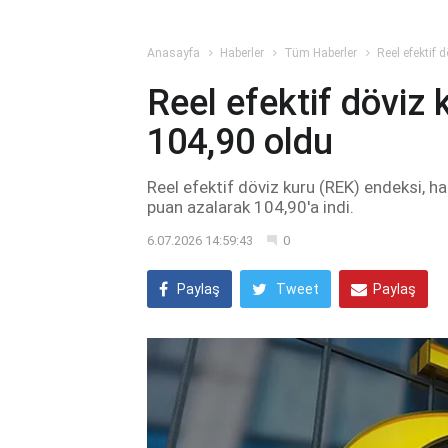
Anasayfa
Haberler
Tüm Haberler
Reel efektif 
Reel efektif döviz
104,90 oldu
Reel efektif döviz kuru (REK) endeksi, h
puan azalarak 104,90'a indi.
6.07.2026 14:59:43
0
Paylaş
Tweet
Paylaş