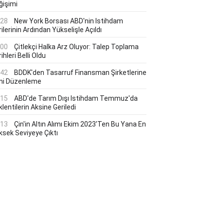
ğişimi
:28
New York Borsası ABD'nin Istihdam
ilerinin Ardından Yükselişle Açıldı
:00
Çitlekçi Halka Arz Oluyor: Talep Toplama
ihleri Belli Oldu
:42
BDDK'den Tasarruf Finansman Şirketlerine
ni Düzenleme
:15
ABD'de Tarım Dışı Istihdam Temmuz'da
lentilerin Aksine Geriledi
:13
Çin'in Altın Alımı Ekim 2023'ten Bu Yana En
ksek Seviyeye Çıktı