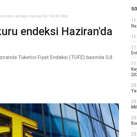
S
döviz kuru endeksi Haziran'da 104,90 oldu
11
Rez
 kuru endeksi Haziran'da
11
11
En
aziranda Tüketici Fiyat Endeksi (TÜFE) bazında 0,8
11
Ka
20
23
Ya
23
Mi
23
Bo
23