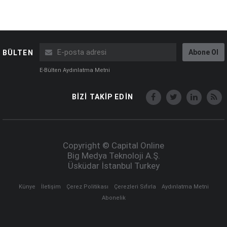
Abone Ol
BÜLTEN
E-Bülten Aydınlatma Metni
BİZİ TAKİP EDİN
Copyright © Capital Online
Big Medya Teknoloji A.Ş.
Üsküdar İstanbul Turkey
Künye
İletişim
Çerez Politikası
Çerezleri Sıfırla
Aydınlatma Metni
Abonelik