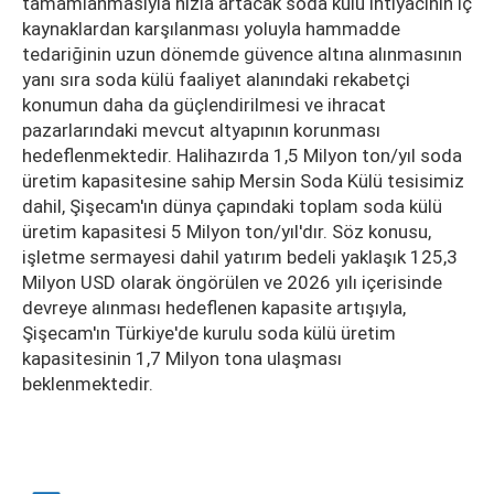
tamamlanmasıyla hızla artacak soda külü ihtiyacının iç
kaynaklardan karşılanması yoluyla hammadde
tedariğinin uzun dönemde güvence altına alınmasının
yanı sıra soda külü faaliyet alanındaki rekabetçi
konumun daha da güçlendirilmesi ve ihracat
pazarlarındaki mevcut altyapının korunması
hedeflenmektedir. Halihazırda 1,5 Milyon ton/yıl soda
üretim kapasitesine sahip Mersin Soda Külü tesisimiz
dahil, Şişecam'ın dünya çapındaki toplam soda külü
üretim kapasitesi 5 Milyon ton/yıl'dır. Söz konusu,
işletme sermayesi dahil yatırım bedeli yaklaşık 125,3
Milyon USD olarak öngörülen ve 2026 yılı içerisinde
devreye alınması hedeflenen kapasite artışıyla,
Şişecam'ın Türkiye'de kurulu soda külü üretim
kapasitesinin 1,7 Milyon tona ulaşması
beklenmektedir.