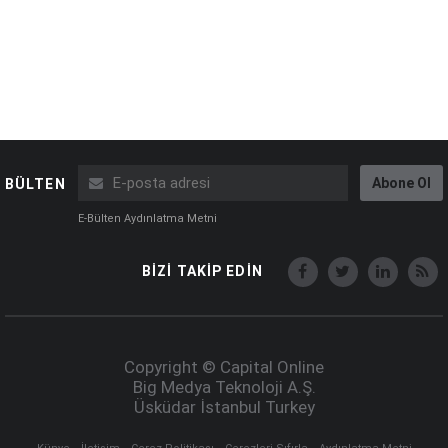
Abone Ol
BÜLTEN
E-Bülten Aydınlatma Metni
BİZİ TAKİP EDİN
Copyright © Capital Online
Big Medya Teknoloji A.Ş.
Üsküdar İstanbul Turkey