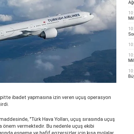
Ağ
10
Mil
10
Son
10
10
Mil
10
Bü
kokpitte ibadet yapmasına izin veren uçuş operasyon
rdi.
addesinde, "Türk Hava Yolları, uçuş sırasında uçuş
ına önem vermektedir. Bu nedenle uçuş ekibi
rında esneme ve hafif egzersizler için kısa molalar