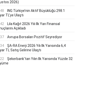
ustos 2026)
:48
ING Türkiye’nin Aktif Büyüklüğü 298.1
yar TL’ye Ulaştı
:42
Lila Kağıt 2026 Yılı Ilk Yarı Finansal
uçlarını Açıkladı
:37
Avrupa Borsaları Pozitif Seyrediyor
:34
ŞA-RA Enerji 2026 Yılı Ilk Yarısında 6,4
yar TL Satış Gelirine Ulaştı
:22
Şekerbank'tan Yılın Ilk Yarısında Yüzde 32
yüme