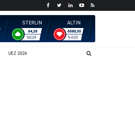
STERLİN
ALTIN
64,26
6580,55
%0,24
%-0,02
UEZ 2026