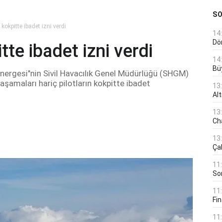
S
 kokpitte ibadet izni verdi
14
Dö
tte ibadet izni verdi
14
Bü
nergesi"nin Sivil Havacılık Genel Müdürlüğü (SHGM)
aşamaları hariç pilotların kokpitte ibadet
13
Al
13
Ch
13
Çal
11
Son
11
Fin
11