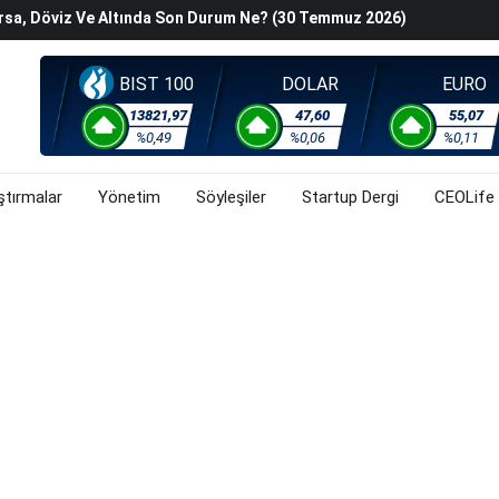
han Z. Diren Hayatını Kaybetti
Başladı? (30 Temmuz 2026)
steyenlere Yeni Alternatif: Fransa
BIST 100
DOLAR
EURO
lişkin Belirsizlikler Ve Jeopolitik Gerilimlerden Kaynaklı
13821,97
47,60
55,07
orsa, Döviz Ve Altında Son Durum Ne? (30 Temmuz 2026)
%0,49
%0,06
%0,11
ştırmalar
Yönetim
Söyleşiler
Startup Dergi
CEOLife