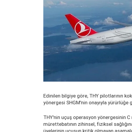
Edinilen bilgiye göre, THY pilotlarının 
yönergesi SHGM'nin onayıyla yürürlüğe gi
THY'nin uçuş operasyon yönergesinin C m
mürettebatının zihinsel, fiziksel sağlığ
üyelerinin uçuşun kritik olmayan aşamala