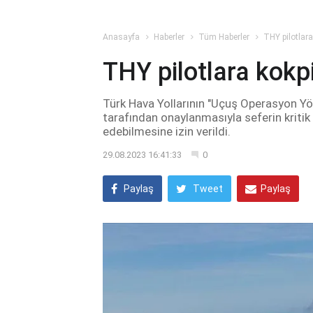
Anasayfa
Haberler
Tüm Haberler
THY pilotlara
THY pilotlara kokpi
Türk Hava Yollarının "Uçuş Operasyon Yö
tarafından onaylanmasıyla seferin kritik 
edebilmesine izin verildi.
29.08.2023 16:41:33
0
Paylaş
Tweet
Paylaş