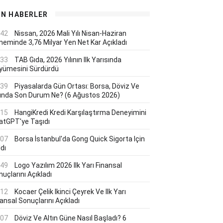
ON HABERLER
:42
Nissan, 2026 Mali Yılı Nisan-Haziran
neminde 3,76 Milyar Yen Net Kar Açıkladı
:33
TAB Gıda, 2026 Yılının Ilk Yarısında
yümesini Sürdürdü
:39
Piyasalarda Gün Ortası: Borsa, Döviz Ve
tında Son Durum Ne? (6 Ağustos 2026)
:15
HangiKredi Kredi Karşılaştırma Deneyimini
atGPT'ye Taşıdı
:07
Borsa İstanbul'da Gong Quick Sigorta Için
dı
:49
Logo Yazılım 2026 Ilk Yarı Finansal
uçlarını Açıkladı
:12
Kocaer Çelik Ikinci Çeyrek Ve Ilk Yarı
ansal Sonuçlarını Açıkladı
:07
Döviz Ve Altın Güne Nasıl Başladı? 6