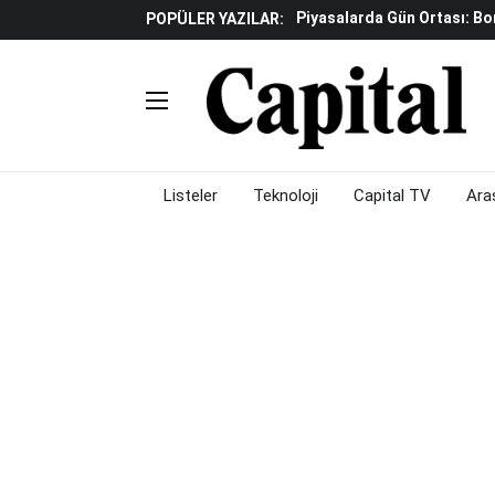
İş Dünyasının Acı Kaybı: Or
POPÜLER YAZILAR:
Döviz Ve Altın Güne Nasıl 
Avrupa'da Yatırım Yapmak I
Küresel Piyasalarda Fed'e I
Satış Baskısı Hakim
Piyasalarda Gün Ortası: B
Listeler
Teknoloji
Capital TV
Ara