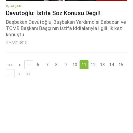
İŞ YAŞAM
Davutoğlu: İstifa Söz Konusu Değil!
Başbakan Davutoğlu, Başbakan Yardımcısı Babacan ve
TCMB Başkanı Başçı'nın istifa iddialarıyla ilgili ilk kez
konuştu
4 MART, 2015
««
«
…
6
7
8
9
10
11
12
13
14
15
…
»
»»