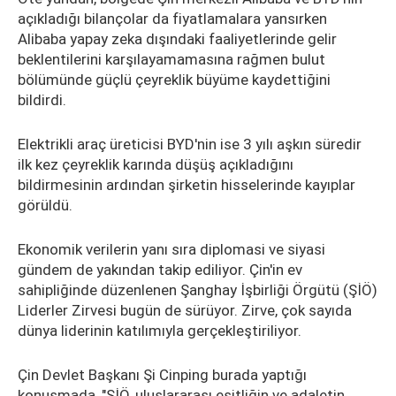
açıkladığı bilançolar da fiyatlamalara yansırken
Alibaba yapay zeka dışındaki faaliyetlerinde gelir
beklentilerini karşılayamamasına rağmen bulut
bölümünde güçlü çeyreklik büyüme kaydettiğini
bildirdi.
Elektrikli araç üreticisi BYD'nin ise 3 yılı aşkın süredir
ilk kez çeyreklik karında düşüş açıkladığını
bildirmesinin ardından şirketin hisselerinde kayıplar
görüldü.
Ekonomik verilerin yanı sıra diplomasi ve siyasi
gündem de yakından takip ediliyor. Çin'in ev
sahipliğinde düzenlenen Şanghay İşbirliği Örgütü (ŞİÖ)
Liderler Zirvesi bugün de sürüyor. Zirve, çok sayıda
dünya liderinin katılımıyla gerçekleştiriliyor.
Çin Devlet Başkanı Şi Cinping burada yaptığı
konuşmada, "ŞİÖ, uluslararası eşitliğin ve adaletin