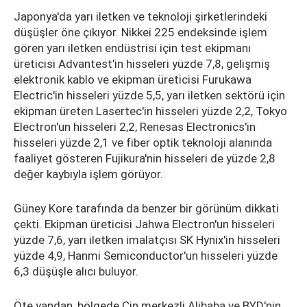
Japonya'da yarı iletken ve teknoloji şirketlerindeki
düşüşler öne çıkıyor. Nikkei 225 endeksinde işlem
gören yarı iletken endüstrisi için test ekipmanı
üreticisi Advantest'in hisseleri yüzde 7,8, gelişmiş
elektronik kablo ve ekipman üreticisi Furukawa
Electric'in hisseleri yüzde 5,5, yarı iletken sektörü için
ekipman üreten Lasertec'in hisseleri yüzde 2,2, Tokyo
Electron'un hisseleri 2,2, Renesas Electronics'in
hisseleri yüzde 2,1 ve fiber optik teknoloji alanında
faaliyet gösteren Fujikura'nin hisseleri de yüzde 2,8
değer kaybıyla işlem görüyor.
Güney Kore tarafında da benzer bir görünüm dikkati
çekti. Ekipman üreticisi Jahwa Electron'un hisseleri
yüzde 7,6, yarı iletken imalatçısı SK Hynix'in hisseleri
yüzde 4,9, Hanmi Semiconductor'un hisseleri yüzde
6,3 düşüşle alıcı buluyor.
Öte yandan, bölgede Çin merkezli Alibaba ve BYD'nin