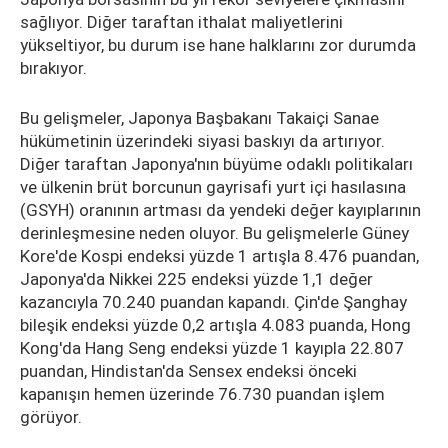
sağlıyor. Diğer taraftan ithalat maliyetlerini
yükseltiyor, bu durum ise hane halklarını zor durumda
bırakıyor.
Bu gelişmeler, Japonya Başbakanı Takaiçi Sanae
hükümetinin üzerindeki siyasi baskıyı da artırıyor.
Diğer taraftan Japonya'nın büyüme odaklı politikaları
ve ülkenin brüt borcunun gayrisafi yurt içi hasılasına
(GSYH) oranının artması da yendeki değer kayıplarının
derinleşmesine neden oluyor. Bu gelişmelerle Güney
Kore'de Kospi endeksi yüzde 1 artışla 8.476 puandan,
Japonya'da Nikkei 225 endeksi yüzde 1,1 değer
kazancıyla 70.240 puandan kapandı. Çin'de Şanghay
bileşik endeksi yüzde 0,2 artışla 4.083 puanda, Hong
Kong'da Hang Seng endeksi yüzde 1 kayıpla 22.807
puandan, Hindistan'da Sensex endeksi önceki
kapanışın hemen üzerinde 76.730 puandan işlem
görüyor.