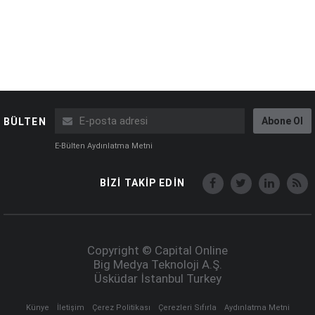
Abone Ol
BÜLTEN
E-Bülten Aydınlatma Metni
BİZİ TAKİP EDİN
Copyright © Capital Online
Big Medya Teknoloji A.Ş.
Üsküdar İstanbul Turkey
Künye
İletişim
Çerez Politikası
Çerezleri Sıfırla
Aydınlatma Metni