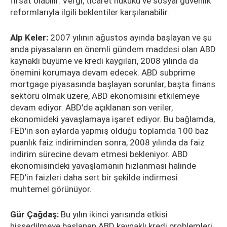
fırsat olabilir. Vergi, ticaret hukuku ve sosyal güvenlik
reformlarıyla ilgili beklentiler karşılanabilir.
Alp Keler:
2007 yılının ağustos ayında başlayan ve şu
anda piyasaların en önemli gündem maddesi olan ABD
kaynaklı büyüme ve kredi kaygıları, 2008 yılında da
önemini korumaya devam edecek. ABD subprime
mortgage piyasasında başlayan sorunlar, başta finans
sektörü olmak üzere, ABD ekonomisini etkilemeye
devam ediyor. ABD'de açıklanan son veriler,
ekonomideki yavaşlamaya işaret ediyor. Bu bağlamda,
FED'in son aylarda yapmış olduğu toplamda 100 baz
puanlık faiz indiriminden sonra, 2008 yılında da faiz
indirim sürecine devam etmesi bekleniyor. ABD
ekonomisindeki yavaşlamanın hızlanması halinde
FED'in faizleri daha sert bir şekilde indirmesi
muhtemel görünüyor.
Gür Çağdaş:
Bu yılın ikinci yarısında etkisi
hissedilmeye başlanan ABD kaynaklı kredi problemleri