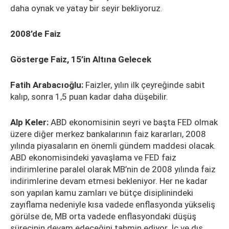
daha oynak ve yatay bir seyir bekliyoruz.
2008’de Faiz
Gösterge Faiz, 15’in Altına Gelecek
Fatih Arabacıoğlu:
Faizler, yılın ilk çeyreğinde sabit
kalıp, sonra 1,5 puan kadar daha düşebilir.
Alp Keler:
ABD ekonomisinin seyri ve başta FED olmak
üzere diğer merkez bankalarının faiz kararları, 2008
yılında piyasaların en önemli gündem maddesi olacak.
ABD ekonomisindeki yavaşlama ve FED faiz
indirimlerine paralel olarak MB’nin de 2008 yılında faiz
indirimlerine devam etmesi bekleniyor. Her ne kadar
son yapılan kamu zamları ve bütçe disiplinindeki
zayıflama nedeniyle kısa vadede enflasyonda yükseliş
görülse de, MB orta vadede enflasyondaki düşüş
sürecinin devam edeceğini tahmin ediyor. İç ve dış