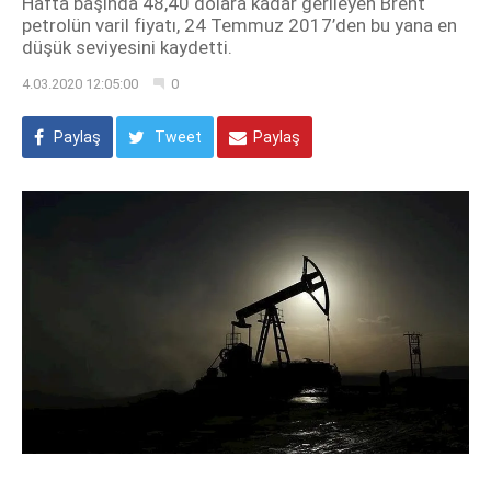
Hafta başında 48,40 dolara kadar gerileyen Brent
petrolün varil fiyatı, 24 Temmuz 2017’den bu yana en
düşük seviyesini kaydetti.
4.03.2020 12:05:00
0
Paylaş
Tweet
Paylaş