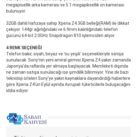
megapisellik arka kamerası ve 5.1 megapiksellik ön kamerası
bulunuyor.
32GB dahili hafızaya sahip Xperia Z4 3GB belleği(RAM) ile dikkat
çekiyor. 144gr ağırlığındaki ve 6.9mm kalınlığındaki telefon
gücünü 64-bit 2.0GHz Snapdragon 810 işlemciden alıyor.
4 RENK SEÇENEĞİ
Telefon bakır, siyah, beyaz ve 'su yeşili' seçenekleriyle satışa
sunulacak. Sony'nin yeni amiral gemisi Xperia Z4 yakın zamanda
Japonya'da raflarda yer almaya başlayacak. Memleketi dışında
ne zaman satışa sunulacağı ise şimdilik bilinmiyor. Yine de bazı
teknoloji siteleri Sony'ye yakın kaynaklara dayandırdığı haberlere
göre Xperia Z4'ün Eylül ayında Avrupalı tüketicilerle buluşacağını
iddia ediyor.