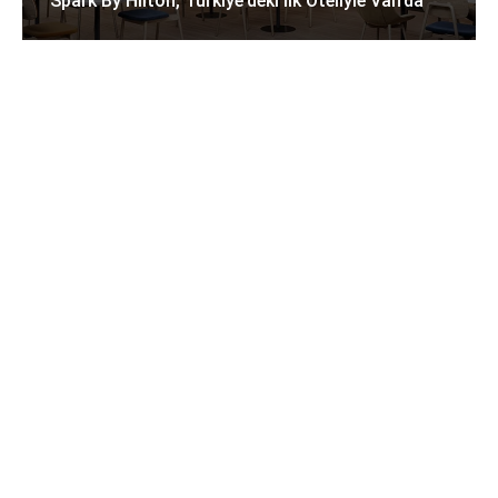
Spark By Hilton, Türkiye’deki Ilk Oteliyle Van’da