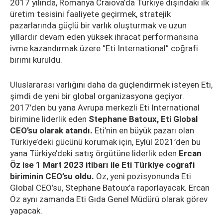
2017 yılında, Romanya Craiova’da Türkiye dışındaki ilk
üretim tesisini faaliyete geçirmek, stratejik
pazarlarında güçlü bir varlık oluşturmak ve uzun
yıllardır devam eden yüksek ihracat performansına
ivme kazandırmak üzere “Eti International” coğrafi
birimi kuruldu.
Uluslararası varlığını daha da güçlendirmek isteyen Eti,
şimdi de yeni bir global organizasyona geçiyor.
2017’den bu yana Avrupa merkezli Eti International
birimine liderlik eden
Stephane Batoux, Eti Global
CEO’su olarak atandı.
Eti’nin en büyük pazarı olan
Türkiye’deki gücünü korumak için, Eylül 2021’den bu
yana Türkiye’deki satış örgütüne liderlik eden
Ercan
Öz ise 1 Mart 2023 itibarı ile Eti Türkiye coğrafi
biriminin CEO’su oldu.
Öz, yeni pozisyonunda Eti
Global CEO’su, Stephane Batoux’a raporlayacak. Ercan
Öz aynı zamanda Eti Gıda Genel Müdürü olarak görev
yapacak.